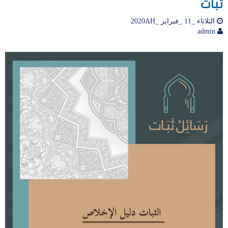
ثبات
الثلاثاء _11 _فبراير _2020AH
admin