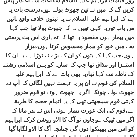
روز قیامت ابراہیم علیہ السلام شفاعت سے اعتذار پیش
کریں گے کہ میں نے تین جھوٹ بولے ہیں،درست بات یہ
ہے کہ ابراہیم علیہ السلام نے یہ تینوں خلاف واقع باتیں
من باب توریہ کہی تھیں نہ کہ جھوٹ بولا تھا جب کہا
میں بیمار ہوں مقصود یہ تھا کہ تمہاری اس بت پرستی
سے میں خود کو بیمار محسوس کرتا ہوں،بیزار
ہوں،جب کہا کہ بتوں کو ان کے بڑے نے توڑا ہے یہ ان کا
استہزا اور مذاق تھا جب کہ سارہ کو بہن اسلامی رشتے
کے ناطے سے کہا تھا،یہ بھی بات ہے کہ ابراہیم علیہ
السلام کی قوم نے ان پر یہ تہمت نہیں لگائی کہ آپ نے
جھوٹ بولے چونکہ اگر یہ جھوٹ ہوتے تو قوم ضرور
کہتی قوم سمجھتی تھی کہ یہ اتمام حجت کا طریقہ
ہے،قوم کی ایک عورت بیمار ہوئی اس نے نذر مانا کہ
اگر میں ٹھیک ہوجاوں تو آگ کا الاو روشن کرکے ابراہیم
کو اس میں پھینکوا دوں گی چنانچہ آگ کا الاو لگایا گیا