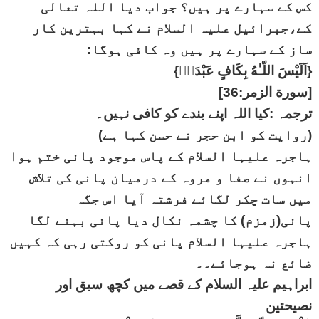
کس کے سہارے پر ہیں؟ جواب دیا اللہ تعالی
کے،جبرائیل علیہ السلام نے کہا بہترین کار
ساز کے سہارے پر ہیں وہ کافی ہوگا:
{اَلَيْسَ اللّـٰهُ بِكَافٍ عَبْدَهٝ}
[سورة الزمر:36]
ترجمہ :کیا اللہ اپنے بندے کو کافی نہیں۔
(روایت کو ابن حجر نے حسن کہا ہے)
ہاجرہ علیہا السلام کے پاس موجود پانی ختم ہوا
انہوں نے صفا و مروہ کے درمیان پانی کی تلاش
میں سات چکر لگائے فرشتہ آیا اس جگہ
پانی(زمزم) کا چشمہ نکال دیا پانی بہنے لگا
ہاجرہ علیہا السلام پانی کو روکتی رہی کہ کہیں
ضائع نہ ہوجائے۔۔
ابراہیم علیہ السلام کے قصے میں کچھ سبق اور
نصیحتین