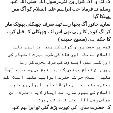
کے لئے یہ آگ گلزار بن گئی،رسول اللہ صلی اللہ علیہ
وسلم نے فرمایا جب ابراہیم علیہ السلام کو آگ میں
پھینکا گیا
سارے جانور آگ بجھا رہے تھے صرف چھپکلی پھونک مار
کر آگ کو دہکا رہی تھی اس لئے چھپکلی کے قتل کرنے
کا حکم ہے۔(صحیح حدیث )
قوم پر حجت پوری کرنے کے بعد ابراہیم علیہ
السلام نے مکہ اور شام کی طرف ہجرت اختیار کی
اور کہا میں اپنے رب کی طرف ہجرت کر رہا
ہوں،ان تمام حجتوں کے بعد قوم میں سے صرف لوط
علیہ السلام جو کہ حضرت ابراہیم علیہ السلام کے
بھتیجے تھے وہ ایمان لائے اور ابراہیم علیہ
السلام کی بیوی سارہ نے ایمان لایا ،حضرت ابن
عباس رضی اللہ عنہ فرماتے ہیں:
کہ حضرت سارہ کی غیرت بڑھ گئی تو ابراہیم علیہ