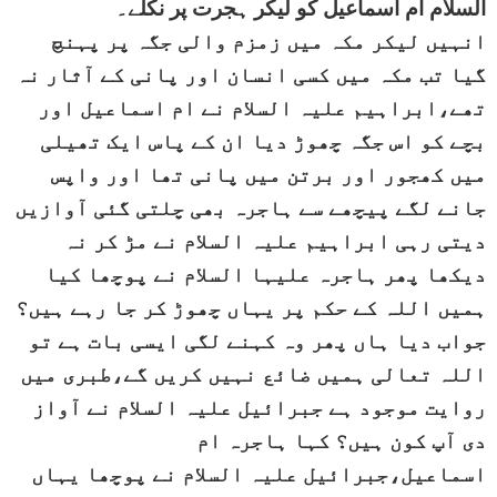
السلام ام اسماعیل کو لیکر ہجرت پر نکلے۔
انہیں لیکر مکہ میں زمزم والی جگہ پر پہنچ
گیا تب مکہ میں کسی انسان اور پانی کے آثار نہ
تھے،ابراہیم علیہ السلام نے ام اسماعیل اور
بچے کو اس جگہ چھوڑ دیا ان کے پاس ایک تھیلی
میں کھجور اور برتن میں پانی تھا اور واپس
جانے لگے پیچھے سے ہاجرہ بھی چلتی گئی آوازیں
دیتی رہی ابراہیم علیہ السلام نے مڑ کر نہ
دیکھا پھر ہاجرہ علیہا السلام نے پوچھا کیا
ہمیں اللہ کے حکم پر یہاں چھوڑ کر جا رہے ہیں؟
جواب دیا ہاں پھر وہ کہنے لگی ایسی بات ہے تو
اللہ تعالی ہمیں ضائع نہیں کریں گے،طبری میں
روایت موجود ہے جبرائیل علیہ السلام نے آواز
دی آپ کون ہیں؟ کہا ہاجرہ ام
اسماعیل،جبرائیل علیہ السلام نے پوچھا یہاں