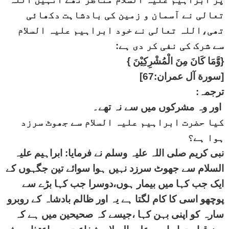
تعالی نے آسمان و زمین کی بادشاہت دکھائی
تھی،اللہ تعالی نے خود ابراہیم علیہ السلام
سے شرک کی نفی کر دی ہے:
{وَّمَا كَانَ مِنَ الْمُشْرِكِيْنَ }
[سورة آل عمران:67]
ترجمہ:
اور وہ مشرکوں میں سے نہ تھے۔
کیا حضرت ابراہیم علیہ السلام سے جھوٹ سرزد
ہوا ہے؟
نبی کریم صلی اللہ علیہ وسلم نے فرمایا: ابراہیم علیہ
السلام سے جھوٹ سرزد نہیں ہوا سوائے تین جگہوں کے
ایک جب کہا میں بیمار ہوں،دوسرا جب کہا بڑے سے
پوچھو اسی کا کام لگتا ہے یہ اور ظالم بادشاہ کے روبرو
سارہ کو اپنی بہن کہا ،جیسے کہ صحیحین میں ہے کہ