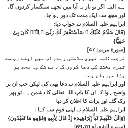
ہے، البتہ اگر تو باز نہ آیا میں تجھے سنگسار کردوں گا،
اور مجھ سے ایک مدت تک دور ہو جا۔
ابراہیم علیہ السلام نے جواب دیا:
{قَالَ سَلَامٌ عَلَيْكَ ۖ سَاَسْتَغْفِرُ لَكَ رَبِّىٓ ۖ اِنَّهٝ كَانَ بِىْ
حَفِيًّا}
[سورة مريم: 47]
ترجمہ:کہا تیری سلامتی رہے، اب میں اپنے رب سے
تیری بخشش کی دعا کروں گا، بے شک وہ مجھ پر
بڑا مہربان ہے۔
اور ابراہیم علیہ السلام نے دعا بھی کی لیکن جب ان پر
واضح ہوا کہ ان کا باپ اللہ تعالی کا دشمن ہے تو پھر
رک گئے اور برات کا اعلان کر دیا
ابراہیم علیہ السلام نے اپنی قوم سے کہا :
{وَاتْلُ عَلَيْهِمْ نَبَأَ إِبْرَاهِيمَ● إِذْ قَالَ لِأَبِيهِ وَقَوْمِهِ مَا تَعْبُدُونَ}
[سورة الشعراء 69،70]