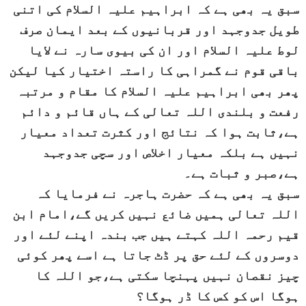
سبق یہ بھی ہے کہ ابراہیم علیہ السلام کی اتنی
طویل جدوجہد اور قربانیوں کے بعد ایمان صرف
لوط علیہ السلام اور ان کی بیوی سارہ نے لایا
باقی قوم نے گمراہی کا راستہ اختیار کیا لیکن
پھر بھی ابراہیم علیہ السلام کا مقام و مرتبہ
رفعت و بلندی اللہ تعالی کے ہاں قائم و دائم
ہے،ثابت ہوا کہ نتائج اور کثرت تعداد معیار
نہیں ہے بلکہ معیار اخلاص اور سچی جدوجہد
ہے،صبر و ثبات ہے۔
سبق یہ بھی ہے کہ حضرت ہاجرہ نے فرمایا کہ
اللہ تعالی ہمیں ضائع نہیں کریں گے،امام ابن
قیم رحمہ اللہ کہتے ہیں جب بندہ اپنے لئے اور
دوسروں کے لئے حق پر ڈٹ جاتا ہے اسے پھر کوئی
چیز نقصان نہیں پہنچا سکتی ہے،جو اللہ کا
ہوگا اس کو کس کا ڈر ہوگا؟