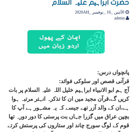
حضرت ابراہیم علیہ السلام
الأثنين _16 _نوفمبر _2020AH
admin
پانچواں درس:
قرآنی قصص اور سلوکی فوائد:
آج ہم ابو الانبیاء ابراہیم خلیل اللہ علیہ السلام پر بات
کریں گے،قرآن مجید میں ان کا تذکرہ انہتر مرتبہ ہوا
ہے،ان کے والد آزر تھے جیسے کہ یہ مشہور ہے آپ کا
بچپن عراق میں گزرا جہاں بت پرستی کا دور دورہ تھا
قوم کے لوگ سورج چاند اور ستاروں کی پرستش کرتے