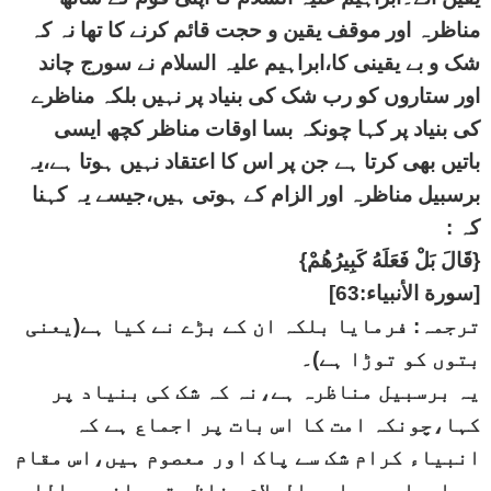
مناظرہ اور موقف یقین و حجت قائم کرنے کا تھا نہ کہ
شک و بے یقینی کا،ابراہیم علیہ السلام نے سورج چاند
اور ستاروں کو رب شک کی بنیاد پر نہیں بلکہ مناظرے
کی بنیاد پر کہا چونکہ بسا اوقات مناظر کچھ ایسی
باتیں بھی کرتا ہے جن پر اس کا اعتقاد نہیں ہوتا ہے،یہ
برسبیل مناظرہ اور الزام کے ہوتی ہیں،جیسے یہ کہنا
کہ :
{قَالَ بَلْ فَعَلَهُ كَبِيرُهُمْ}
[سورة الأنبياء:63]
ترجمہ: فرمایا بلکہ ان کے بڑے نے کیا ہے(یعنی
بتوں کو توڑا ہے)۔
یہ برسبیل مناظرہ ہے،نہ کہ شک کی بنیاد پر
کہا،چونکہ امت کا اس بات پر اجماع ہے کہ
انبیاء کرام شک سے پاک اور معصوم ہیں،اس مقام
پر ابراہیم علیہ السلام مناظر تھے انہیں اللہ