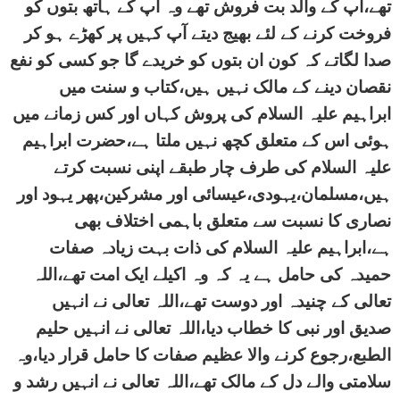
تھے،آپ کے والد بت فروش تھے وہ آپ کے ہاتھ بتوں کو
فروخت کرنے کے لئے بھیج دیتے آپ کہیں پر کھڑے ہو کر
صدا لگاتے کہ کون ان بتوں کو خریدے گا جو کسی کو نفع
نقصان دینے کے مالک نہیں ہیں،کتاب و سنت میں
ابراہیم علیہ السلام کی پروش کہاں اور کس زمانے میں
ہوئی اس کے متعلق کچھ نہیں ملتا ہے،حضرت ابراہیم
علیہ السلام کی طرف چار طبقے اپنی نسبت کرتے
ہیں،مسلمان،یہودی،عیسائی اور مشرکین،پھر یہود اور
نصاری کا نسبت سے متعلق باہمی اختلاف بھی
ہے،ابراہیم علیہ السلام کی ذات بہت زیادہ صفات
حمیدہ کی حامل ہے یہ کہ وہ اکیلے ایک امت تھے،اللہ
تعالی کے چنیدہ اور دوست تھے،اللہ تعالی نے انہیں
صدیق اور نبی کا خطاب دیا،اللہ تعالی نے انہیں حلیم
الطبع،رجوع کرنے والا عظیم صفات کا حامل قرار دیا،وہ
سلامتی والے دل کے مالک تھے،اللہ تعالی نے انہیں رشد و