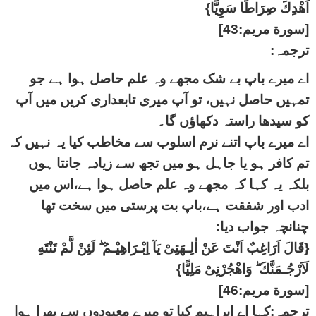
اَهْدِكَ صِرَاطًا سَوِيًّا}
[سورة مريم:43]
ترجمہ:
اے میرے باپ بے شک مجھے وہ علم حاصل ہوا ہے جو
تمہیں حاصل نہیں، تو آپ میری تابعداری کریں میں آپ
کو سیدھا راستہ دکھاؤں گا۔
اے میرے باپ اتنے نرم اسلوب سے مخاطب کیا یہ نہیں کہ
تم کافر ہو یا جاہل ہو میں تجھ سے زیادہ جانتا ہوں
بلکہ یہ کہا کہ مجھے وہ علم حاصل ہوا ہے،اس میں
ادب اور شفقت ہے،باپ بت پرستی میں سخت تھا
چنانچہ جواب دیا:
{قَالَ اَرَاغِبٌ اَنْتَ عَنْ اٰلِـهَتِىْ يَآ اِبْـرَاهِيْـمُ ۖ لَئِنْ لَّمْ تَنْتَهِ
لَاَرْجُـمَنَّكَ ۖ وَاهْجُرْنِىْ مَلِيًّا}
[سورة مريم:46]
ترجمہ:کہا اے ابراہیم کیا تو میرے معبودوں سے پھرا ہوا