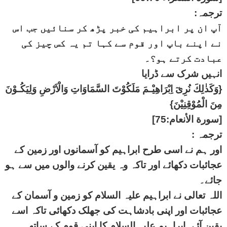
ترجمہ:
آپ ان پر ابراہیم کی خبر پڑھ کر سنائیں جب اس
نے اپنے باپ اور قوم سے کہا تم یہ کس چیز کی
عبادت کرتے ہو؟۔
انہیں شرک سے ڈرایا
{وَكَذٰلِكَ نُرِىٓ اِبْرَاهِيْـمَ مَلَكُوْتَ السَّمَاوَاتِ وَالْاَرْضِ وَلِيَكُـوْنَ
مِنَ الْمُوْقِنِيْنَ}
[سورة الأنعام:75]
ترجمہ :
اور ہم نے اسی طرح ابراہیم کو آسمانوں اور زمین کے
عجائبات دکھائے اور تاکہ وہ یقین کرنے والوں میں سے ہو
جائے۔
اللہ تعالی نے ابراہیم علیہ السلام کو زمین و آسمان کے
عجائبات اور اپنی بادشاہت کی جھلک دکھائی تاکہ اسے
یقین آئے۔ابراہیم علیہ السلام کا اپنی قوم کے ساتھ