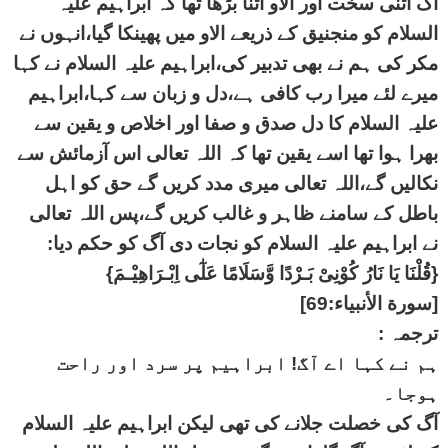
آگ اتنی سخت اور الاو اتنا بڑھا تھا کہ ابراہیم علیہ
السلام کو منجنیق کے ذریعے الاو میں پھینکا گیا،انہوں نے
مکر کی ہم نے بھی تدبیر کی،ابراہیم علیہ السلام نے کہا
میرے لئے میرا رب کافی ہے،دل و زبان سے کہا،ابراہیم
علیہ السلام کا دل صدق و صفا اور اخلاص و یقین سے
بھرا ہوا تھا اسے یقین تھا کہ اللہ تعالی اس آزمائش سے
نکالیں گے،اللہ تعالی میری مدد کریں گے حق کو اہل
باطل کے سامنے ظاہر و غالب کریں گے،پس اللہ تعالی
نے ابراہیم علیہ السلام کو نجات دی آگ کو حکم دیا:
{قُلْنَا يَا نَارُ كُوْنِىْ بَـرْدًا وَّسَلَامًا عَلٰٓى اِبْـرَاهِيْـمَ}
[سورة الأنبياء:69]
ترجمہ :
ہم نے کہا اے آگ! ابراہیم پر سرد اور راحت
ہوجا۔
آگ کی خصلت جلانے کی تھی لیکن ابراہیم علیہ السلام