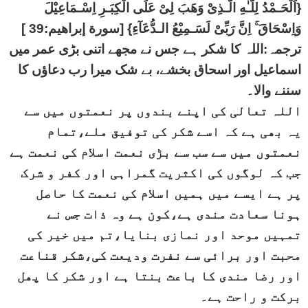
{اَلْحَـمْدُ لِلّـٰهِ الَّـذِىْ وَهَبَ لِىْ عَلَى الْكِبَـرِ اِسْـمَاعِيْلَ
وَاِسْحَاقَ ۚ اِنَّ رَبِّىْ لَسَـمِيْعُ الـدُّعَآءِ} [سورة إبراهيم:39 ]
ترجمہ:اللہ کا شکر ہے جس نے مجھے اتنی بڑی عمر میں
اسماعیل اور اسحاق بخشے، بے شک میرا رب دعاؤں کا
سننے والا۔
اللہ تعالی کی اپنے بندوں پر نعمتوں میں سے
یہ بھی ہے کہ اسے شکر کی توفیق ملے،تمام
نعمتوں میں سے سب سے بڑی نعمت اسلام کی نعمت ہے
جب کہ لوگوں کی اکثریت گمراہی اور کفر و شرک
پر ہے ایسے میں ہمیں اسلام کی نعمت کا حاصل
ہونا سعادت مندی ہے،کون ہے وہ ذات جس نے
تمہیں موحد اور نمازی بنایا،تم میں خیر کی
محبت اور برائی سے نفرت ودیعت کی،شکر قناعت
اور رضا مندی کا باعث بنتا ہے اور شکر کا پھل
برکت و راحت ہے۔