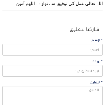
اللہ تعالی عمل کی توفیق سے نوازے ۔اللھم آمین
شاركنا بتعليق
*
الإسـم
*
بريـدك
*
التعليق