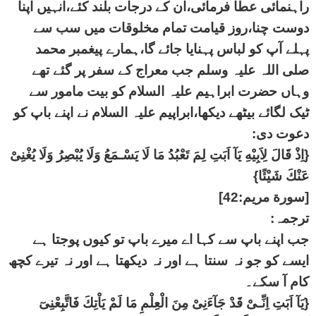
راہنمائی عطا فرمائی،ان کے درجات بلند کئے،انہیں اپنا
دوست چنا،روز قیامت تمام مخلوقات میں سب سے
پہلے آپ کو لباس پہنایا جائے گا،ہمارے پیغمبر محمد
صلی اللہ علیہ وسلم جب معراج کے سفر پر گئے تھے
وہاں حضرت ابراہیم علیہ السلام کو بیت مامور سے
ٹیک لگائے بیٹھے دیکھا،ابراپیم علیہ السلام نے اپنے باپ کو
دعوت دی:
{اِذْ قَالَ لِاَبِيْهِ يَآ اَبَتِ لِمَ تَعْبُدُ مَا لَا يَسْـمَعُ وَلَا يُبْصِرُ وَلَا يُغْنِىْ
عَنْكَ شَيْئًا}
[سورة مريم:42]
ترجمہ:
جب اپنے باپ سے کہا اے میرے باپ تو کیوں پوجتا ہے
ایسے کو جو نہ سنتا ہے اور نہ دیکھتا ہے اور نہ تیرے کچھ
کام آ سکے۔
{يَآ اَبَتِ اِنِّـىْ قَدْ جَآءَنِىْ مِنَ الْعِلْمِ مَا لَمْ يَاْتِكَ فَاتَّبِعْنِىٓ