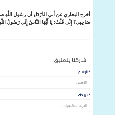
أخرج البخاري عن أَبي الدَّرْدَاءِ أن رَسُول اللَّهِ ص
صَاحِبِي؟ إِنِّي قُلْتُ: يَا أَيُّهَا النَّاسُ إِنِّي رَسُولُ اللَّهِ
شاركنا بتعليق
*
الإسـم
*
بريـدك