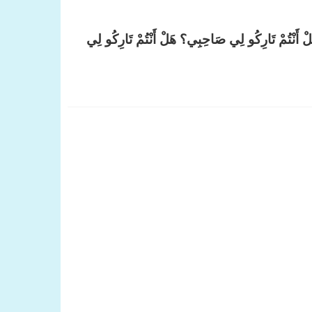
َارِكُو لِي صَاحِبِي؟ هَلْ أَنْتُمْ تَارِكُو لِي