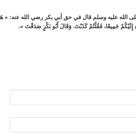
لى الله عليه وسلم قال في حق أبي بكر رضي الله عنه: « هَلْ أَنْتُمْ ت
 إِلَيْكُمْ جَمِيعًا، فَقُلْتُمْ كَذَبْتَ. وَقَالَ أَبُو بَكْرٍ صَدَقْتَ ».