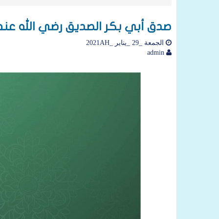
صدق أبي بكر الصديق رضي الله عنه
الجمعة _29 _يناير _2021AH
admin