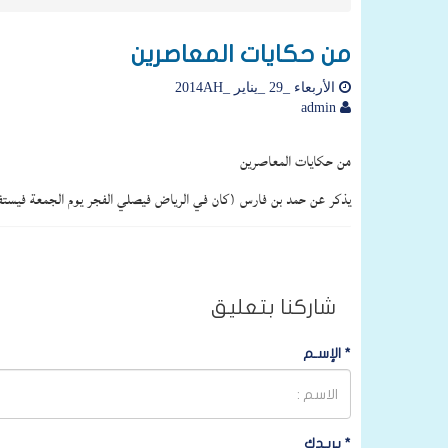
من حكايات المعاصرين
الأربعاء _29 _يناير _2014AH
admin
من حكايات المعاصرين
يذكر عن حمد بن فارس (كان في الرياض فيصلي الفجر يوم الجمعة فيستفتح ا
شاركنا بتعليق
*
الإسـم
*
بريـدك