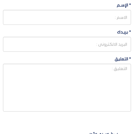
*
الإسـم
*
بريـدك
*
التعليق