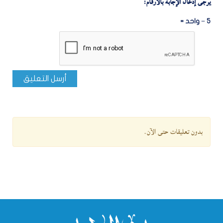
يرجى إدخال الإجابة بالأرقام:
5 − واحد =
أرسل التعليق
بدون تعليقات حتى الآن.