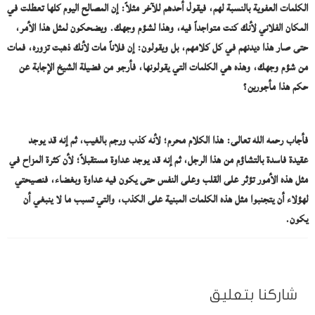
الكلمات العفوية بالنسبة لهم، فيقول أحدهم للآخر مثلاً: إن المصالح اليوم كلها تعطلت في
المكان الفلاني لأنك كنت متواجداً فيه، وهذا لشؤم وجهك. ويضحكون لمثل هذا الأمر،
حتى صار هذا ديدنهم في كل كلامهم، بل ويقولون: إن فلاناً مات لأنك ذهبت تزوره، فمات
من شؤم وجهك، وهذه هي الكلمات التي يقولونها، فأرجو من فضيلة الشيخ الإجابة عن
حكم هذا مأجورين؟
فأجاب رحمه الله تعالى: هذا الكلام محرم؛ لأنه كذب ورجم بالغيب، ثم إنه قد يوجد
عقيدة فاسدة بالتشاؤم من هذا الرجل، ثم إنه قد يوجد عداوة مستقبلاً؛ لأن كثرة المزاح في
مثل هذه الأمور تؤثر على القلب وعلى النفس حتى يكون فيه عداوة وبغضاء، فنصيحتي
لهؤلاء أن يتجنبوا مثل هذه الكلمات المبنية على الكذب، والتي تسبب ما لا ينبغي أن
يكون.
شاركنا بتعليق