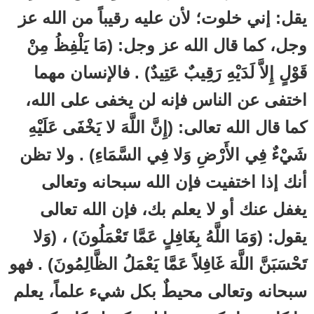
يقل: إني خلوت؛ لأن عليه رقيباً من الله عز
وجل، كما قال الله عز وجل: (مَا يَلْفِظُ مِنْ
قَوْلٍ إِلاَّ لَدَيْهِ رَقِيبٌ عَتِيدٌ) . فالإنسان مهما
اختفى عن الناس فإنه لن يخفى على الله،
كما قال الله تعالى: (إِنَّ اللَّهَ لا يَخْفَى عَلَيْهِ
شَيْءٌ فِي الأَرْضِ وَلا فِي السَّمَاءِ) . ولا تظن
أنك إذا اختفيت فإن الله سبحانه وتعالى
يغفل عنك أو لا يعلم بك، فإن الله تعالى
يقول: (وَمَا اللَّهُ بِغَافِلٍ عَمَّا تَعْمَلُونَ) ، (وَلا
تَحْسَبَنَّ اللَّهَ غَافِلاً عَمَّا يَعْمَلُ الظَّالِمُونَ) . فهو
سبحانه وتعالى محيطٌ بكل شيء علماً، يعلم