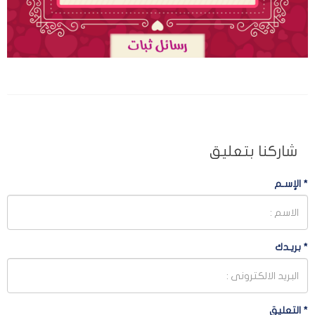
شاركنا بتعليق
*
الإسـم
*
بريـدك
*
التعليق