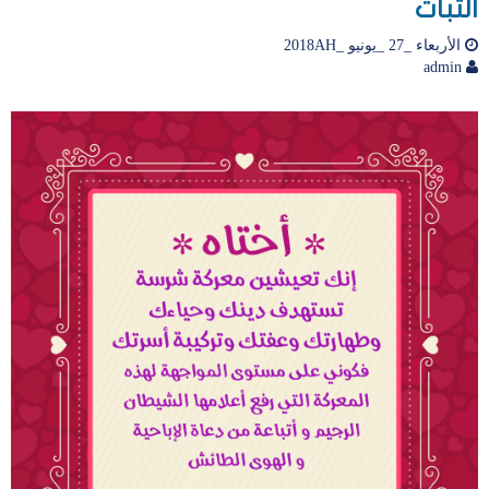
الثبات
الأربعاء _27 _يونيو _2018AH
admin