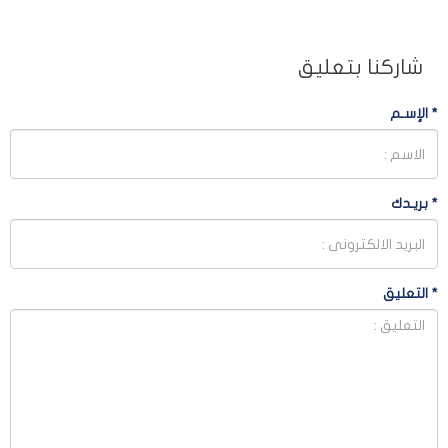
شاركنا بتعليق
*
الإسـم
*
بريـدك
*
التعليق