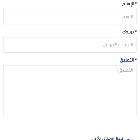
*
الإسـم
*
بريـدك
*
التعليق
يرجى إدخال الإجابة بالأرقام: