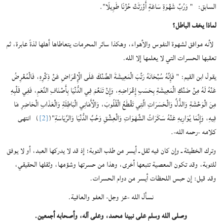
السابق: " وَرُبَّ شَهْوَةِ سَاعَةٍ أَوْرَثَتْ حُزْنًا طَوِيلًا".
لماذا يخف الباطل؟
لأنه موافق لشهوة النفوس والأهواء، وهكذا سائر المحرمات يتعاطاها أهلها لذةً عابرة، ثم
تعقبها الحسرات التي لا يعلمها إلا الله.
يقول ابن القيم: " فَإِنَّهُ سُبْحَانَهُ رَتَّبَ الْمَعِيشَةَ الضَّنْكَ عَلَى الْإِعْرَاضِ عَنْ ذِكْرِهِ، فَالْمُعْرِضُ
عَنْهُ لَهُ مِنْ ضَنْكِ الْمَعِيشَةِ بِحَسَبِ إِعْرَاضِهِ، وَإِنْ تَنَعَّمَ فِي الدُّنْيَا بِأَصْنَافِ النِّعَمِ، فَفِي قَلْبِهِ
مِنَ الْوَحْشَةِ وَالذُّلِّ وَالْحَسَرَاتِ الَّتِي تَقْطَعُ الْقُلُوبَ، وَالْأَمَانِي الْبَاطِلَةِ وَالْعَذَابِ الْحَاضِرِ مَا
فِيهِ، وَإِنَّمَا يُوَارِيهِ عَنْهُ سَكَرَاتُ الشَّهَوَاتِ وَالْعِشْقِ وَحُبِّ الدُّنْيَا وَالرِّيَاسَةِ"(
[2]
) انتهى
كلامه -رحمه الله-.
وترك الخطيئة ـ وإن كان فيه ثقل ـ أيسر من طلب التوبة؛ إذ قد لا يدركها العبد، أو لا يوفق
للتوبة، وقد تكون المعصية تتبعها أخرى، وهذا من حسرتها وشؤمها، وثقلها الحقيقي،
وقد قيل: إن حبس اللحظات أيسر من دوام الحسرات.
نسأل الله -عز وجل- العفو والعافية.
وصلى الله وسلم على نبينا محمد، وعلى آله، وأصحابه أجمعين.