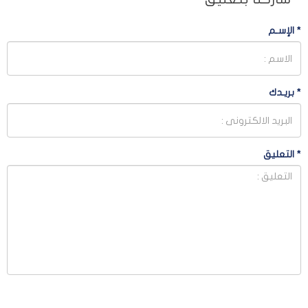
*
الإسـم
*
بريـدك
*
التعليق