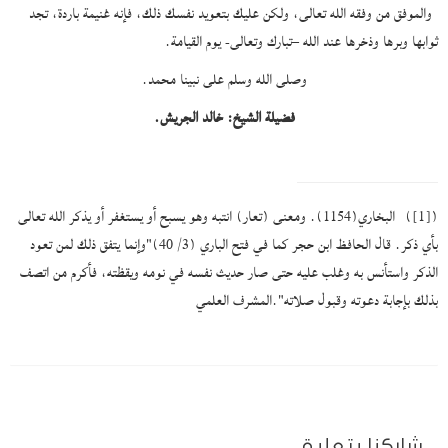
والموفق من وفقه الله تعالى، ولكن عليك بتعويد نفسك ذلك، فإنه غنيمة باردة، تجد
ثوابها وبرها وذخرها عند الله –تبارك وتعالى- يوم القيامة.
وصلى الله وسلم على نبينا محمد.
فضيلة الشيخ: خالد الجريش.
(
[1]
) البخاري(1154). ومعنى (تعار) انتبه وهو يسبح أو يستغفر أو يذكر الله تعالى
بأي ذكر. قال الحافظ ابن حجر كما في فتح الباري (3/ 40)"وإنما يتفق ذلك لمن تعود
الذكر واستأنس به وغلب عليه حتى صار حديث نفسه في نومه ويقظته، فأكرم من اتصف
بذلك بإجابة دعوته وقبول صلاته".المشرف العلمي
شاركنا بتعليق