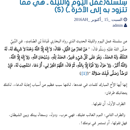
سِلْسلَةُ(عَمَلُ الْيَوْمِ وَاللَّيْلَةَ ـ هي مما
تتزود به إلى الآخرة ـ) (5)
السبت _15 _أكتوبر _2016AH
admin
من سلسلة عمل اليوم والليلة الحديث الذي رواه البخاري عُبَادَةَ بْنِ الصَّامِتِ، عَنِ النَّبِيِّ
صَلَّى اللهُ عَلَيْهِ وَسَلَّمَ قَالَ: "
مَنْ تَعَارَّ مِنَ اللَّيْلِ، فَقَالَ: لاَ إِلَهَ إِلَّا اللَّهُ وَحْدَهُ لاَ شَرِيكَ لَهُ، لَهُ
المُلْكُ وَلَهُ الحَمْدُ، وَهُوَ عَلَى كُلِّ شَيْءٍ قَدِيرٌ، الحَمْدُ لِلَّهِ، وَسُبْحَانَ اللَّهِ، وَلاَ إِلَهَ إِلَّا اللَّهُ،
وَاللَّهُ أَكْبَرُ، وَلاَ حَوْلَ وَلاَ قُوَّةَ إِلَّا بِاللَّهِ، ثُمَّ قَالَ: اللَّهُمَّ اغْفِرْ لِي، أَوْ دَعَا، اسْتُجِيبَ لَهُ، فَإِنْ
تَوَضَّأَ وَصَلَّى قُبِلَتْ صَلاَتُهُ
"
(
[1]
)
إنها أيها الأخ المبارك كلمات في عددها، لكنها سبب عظيم من أسباب إجابة الدعاء، لكنك
يتجاذبك طرفان:
الطرف الأول: أن تقولها.
والطرف الثاني: النوم الغالب عليك، فهي حرب، ودول، وسجال بينك وبين الشيطان،
فهل تقولها، أو تستمر في نومك؟.