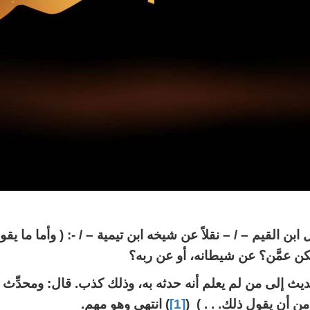
ن القيم – / – نقلاً عن شيخه ابن تيمية – / -: ( وأما ما يق
ن عمَّن؟ عن شيطانه، أو عن ربه؟
يث إلى من لم يعلم أنه حدثه به، وذلك كذب. قال: ومحدِّث 
 من أن يقول ذلك. . . ) (
[1]
) انتهى وهو مهم.