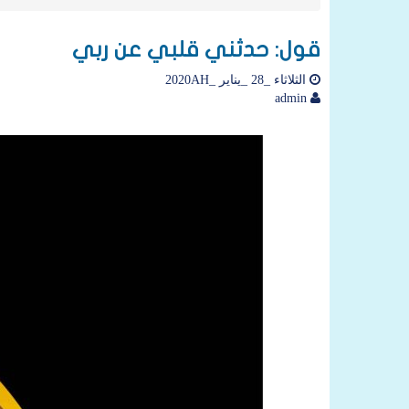
قول: حدثني قلبي عن ربي
الثلاثاء _28 _يناير _2020AH
admin