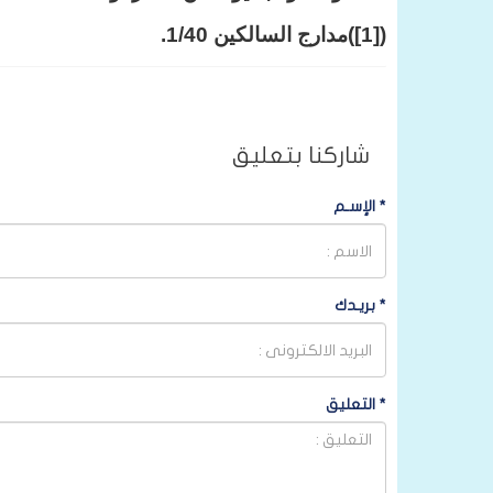
([1])مدارج السالكين 1/40.
شاركنا بتعليق
*
الإسـم
*
بريـدك
*
التعليق