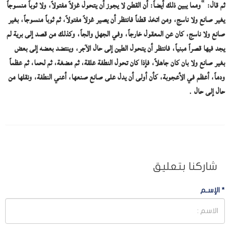
ثم قال: “ومما يبين ذلك أيضاً: أن القطن لا يجوز أن يتحول غزلاً مفتولاً، ولا ثوباً منسوجاً
يغير صانع ولا ناسج، ومن اتخذ قطناً فانتظر أن يصير غزلاً مفتولاً، ثم ثوباً منسوجاً، بغير
صانع ولا ناسج، كان عن المعقول خارجاً، وفي الجهل والجاً، وكذلك من قصد إلى برية لم
يجد فيها قصراً مبنياً، فانتظر أن يتحول الطين إلى حال الآجر، وينتضد بعضه إلى بعض
بغير صانع ولا بان كان جاهلاً، فإذا كان تحول النطفة علقة، ثم مضغة، ثم لحما، ثم عظماً
ودماً، أعظم في الأعجوبة، كأن أولى أن يدل على صانع صنعها، أعني النطفة، ونقلها من
حال إلى حال .
شاركنا بتعليق
*
الإسـم