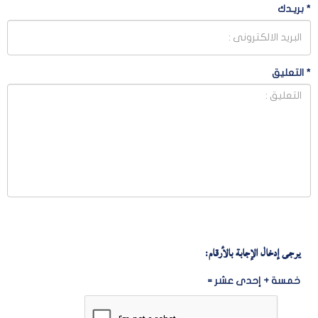
*
بريـدك
*
التعليق
يرجى إدخال الإجابة بالأرقام:
خمسة + إحدى عشر =