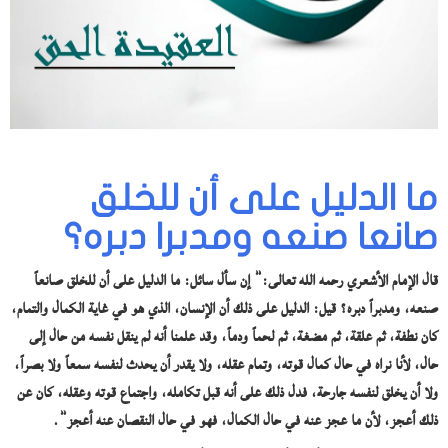
ما الدليل على أن للخلق
صانعا صنعه ومدبرا دبره؟
قال الإمام الأشعري رحمه الله تعالى:” إن سأل سائل: ما الدليل على أن للخلق صانعاً
صنعه، ومدبراً دبره؟ قيل: الدليل على ذلك أن الإنسان، الذي هو في غاية الكمال والتمام،
كان نطفة، ثم علقة، ثم مضغة، ثم لحماً ودماً، وقد علمنا أنه لم ينقل نفسه من حال إلى
حال، لأنا نراه في حال كمال قوته، وتمام عقله، ولا يقدر أن يحدث لنفسه سمعاً ولا بصراً،
ولا أن يخلق لنفسه جارحة، فدل ذلك على أنه قبل تكامله، واجتماع قوته وعقله، كان عن
ذلك أعجز، لأن ما عجز عنه في حال الكمال، فهو في حال النقصان عنه أعجز”.