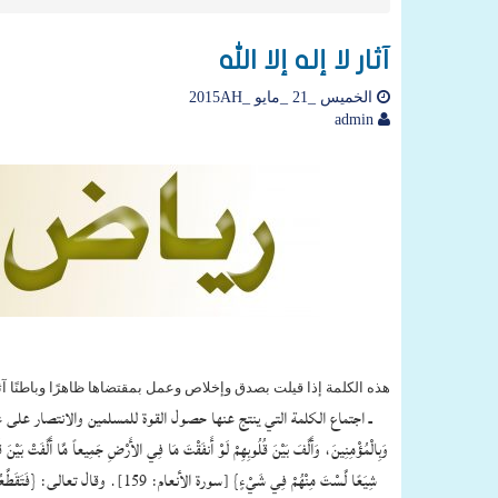
آثار لا إله إلا الله
الخميس _21 _مايو _2015AH
admin
هذه الكلمة إذا قيلت بصدق وإخلاص وعمل بمقتضاها ظاهرًا وباطنًا آثا