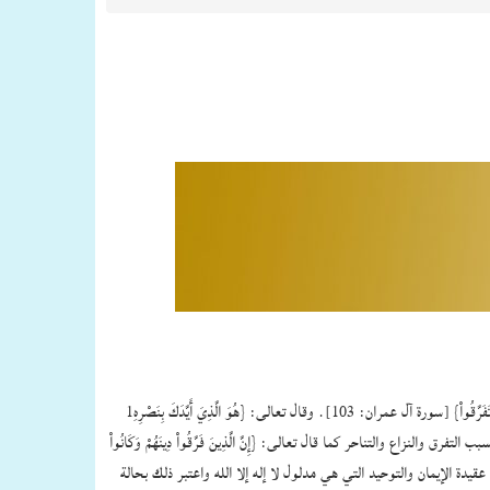
1ـ اجتماع الكلمة التي ينتج عنها حصول القوة للمسلمين والانتصار على عدوهم لأنهم يدينون بدين واحد وعقيدة واحدة كما قال تعالى‏:‏ ‏{‏وَاعْتَصِمُواْ بِحَبْلِ اللَّهِ جَمِيعًا وَلاَ تَفَرَّقُواْ‏}‏ ‏[‏سورة آل عمران‏:‏ 103‏]‏‏.‏ وقال تعالى‏:‏ ‏{‏هُوَ الَّذِيَ أَيَّدَكَ بِنَصْرِهِ
َا أَلَّفَتْ بَيْنَ قُلُوبِهِمْ وَلَـكِنَّ اللَّهَ أَلَّفَ بَيْنَهُمْ إِنَّهُ عَزِيزٌ حَكِيمٌ‏}‏ ‏[‏سورة الأنفال‏:‏ 62-63‏]‏‏.‏ والاختلاف في العقيدة يسبب التفرق والنزاع والتناحر كما قال تعالى‏:‏ ‏{‏إِنَّ الَّذِينَ فَرَّقُواْ دِينَهُمْ وَكَانُواْ
الى‏:‏ ‏{‏فَتَقَطَّعُوا أَمْرَهُم بَيْنَهُمْ زُبُرًا كُلُّ حِزْبٍ بِمَا لَدَيْهِمْ فَرِحُونَ‏}‏ ‏[‏سورة المؤمنون‏:‏ 53‏]‏‏.‏ فلا يجمع الناس سوى عقيدة الإيمان والتوحيد التي هي مدلول لا إله إلا الله واعتبر ذلك بحالة