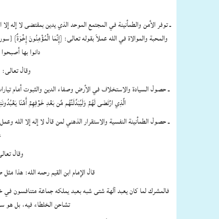
دانوا بها أصبحوا أخوة متحابين كما قال تعالى‏:‏ ‏{‏مُّحَمَّدٌ رَّسُولُ اللَّهِ وَالَّذِينَ مَعَهُ أَشِدَّاءُ عَلَى الْكُفَّارِ رُحَمَاءُ بَيْنَهُمْ‏}‏ ‏[‏سورة الفتح‏:‏ 29‏]‏‏.‏
وقال تعالى‏:‏ ‏{‏وَاذْكُرُواْ نِعْمَتَ اللَّهِ عَلَيْكُمْ إِذْ كُنتُمْ أَعْدَاءً فَأَلَّفَ بَيْنَ قُلُوبِكُمْ فَأَصْبَحْتُم بِنِعْمَتِهِ إِخْوَانًا‏}‏ ‏[‏سورة آل عمران‏:‏ 103‏]‏‏.‏
الَّذِي ارْتَضَى لَهُمْ وَلَيُبَدِّلَنَّهُم مِّن بَعْدِ خَوْفِهِمْ أَمْنًا يَعْبُدُونَنِي لا يُشْرِكُونَ بِي شَيْئًا‏}‏ ‏[‏سورة النور‏:‏ 55‏]‏ فربط سبحانه حصول هذه المطالب العالية بعبادته وحده لا شريك له الذي هو معنى ومقتضى لا إله إلا الله‏.‏
غير تدبير الآخر كما قال تعالى‏:‏ ‏{‏أَأَرْبَابٌ مُّتَفَرِّقُونَ خَيْرٌ أَمِ اللَّهُ الْوَاحِدُ الْقَهَّارُ‏}‏ ‏[‏سورة يوسف‏:‏ 39‏]‏‏.‏
وقال تعالى‏:‏ ‏{‏ضَرَبَ اللَّهُ مَثَلاً رَّجُلاً فِيهِ شُرَكَاءُ مُتَشَاكِسُونَ وَرَجُلاً سَلَمًا لِّرَجُلٍ هَلْ يَسْتَوِيَانِ مَثَلاً‏}‏ ‏[‏سورة الزمر‏:‏ 29‏]‏‏.‏
قال الإمام ابن القيم رحمه الله‏:‏ هذا مثل ضربه الله سبحانه للمشرك والموحد، فالمشرك بمنزلة عبد يملكه جماعة متنازعون مختلفون متشاحون والرجل المتشاكس‏:‏ السيئ الخلق‏.‏
فالمشرك لما كان يعبد آلهة شتى شبه بعبد يملكه جماعة متنافسون في خد
تشاحن الخلطاء فيه، بل هو سالم لمالكه من غير تنازع فيه مع رأفة مالكه ورحمته له وشفقته عليه وإحسانه إليه وتوليه لمصالحه، فهل يستوي هذان العبدان‏.‏