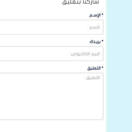
شاركنا بتعليق
*
الإسـم
*
بريـدك
*
التعليق