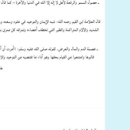
قال العلامة ابن القيم رحمه الله‏:‏ شبه الإيمان والتوحيد في علوه وسع
الشديد والآلام المتراكمة والطير التي تخطف أعضاءه وتمزقه كل ممزق ب
قالوها وامتنعوا من القيام بحقها وهو أداء ما تقتضيه من التوحيد والابتعاد عن الشرك والقيام بأركان الإسلام أنها لا تعصم أموالهم ولا دماءهم بل يقتلون وتؤخذ أموالهم غنيمة للمسلمين كما فعل بهم النبي صلى الله عليه وسلم وخلفاؤه‏.‏
هذا – ولهذه الكلمة آثار عظيمة على الفرد والجماعة في العبادات والمعاملات والآداب والأخلاق‏.‏‏.‏‏.‏