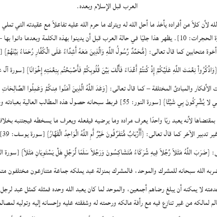
العرب قبل الإسلام وبعده‏.‏
والمحبة والموالاة في الله عملاً بقوله تعالى‏:‏ ‏{‏إِنَّمَا الْمُؤْمِنُونَ إِخْوَةٌ‏}‏ ‏[‏سورة الحجرات‏:‏ 10‏]‏‏.‏ يظهر هذا جليًا في 
مته لا يمكنه أن يبلغ رضاهم أجمعين، والموحد لما كان يعبد الله وحده فمثله كمثل عبد لرج