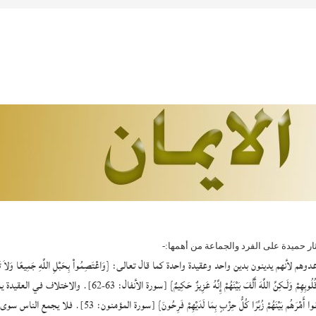
ر حميدة على الفرد والجماعة من أهمها‏:‏-
وَبِالْمُؤْمِنِينَ، وَأَلَّفَ بَيْنَ قُلُوبِهِمْ لَوْ أَنفَقْتَ مَا فِي الأَرْضِ جَمِيعاً مّ
شِيَعًا لَّسْتَ مِنْهُمْ فِي شَيْءٍ‏}‏ ‏[‏سورة الأنعام‏:‏ 159‏]‏‏.‏ وقال تع