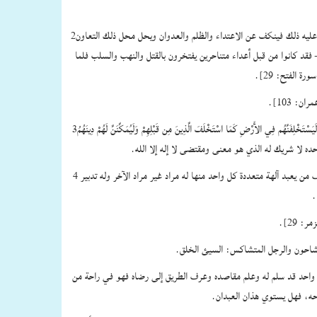
2ـ توفر الأمن والطمأنينة في المجتمع الموحد الذي يدين بمقتضى لا إله إلا الله لأن كلاً من أفراده يأخذ ما أحل الله له ويترك ما حرم الله عليه تفاعلاً مع عقيدته التي تملي عليه ذلك فينكف عن الاعتداء والظلم والعدوان ويحل محل ذلك التعاون
حالة العرب قبل أن يدينوا بهذه الكلمة وبعدما دانوا بها – فقد كانوا من قبل أعداء متناحرين يفتخرون بالقتل والنهب والسلب فلما
3ـ حصول السيادة والاستخلاف في الأرض وصفاء الدين والثبوت أمام تيارات الأفكار والمبادئ المختلفة – كما قال تعالى‏:‏ ‏{‏وَعَدَ اللَّهُ الَّذِينَ آمَنُوا مِنكُمْ وَعَمِلُوا الصَّالِحَاتِ لَيَسْتَخْلِفَنَّهُم فِي الأَرْضِ كَمَا اسْتَخْلَفَ الَّذِينَ مِن قَبْلِهِمْ وَلَيُمَكِّنَنَّ لَهُمْ دِينَهُمُ
4 ـ حصول الطمأنينة النفسية والاستقرار الذهني لمن قال لا إله إلا الله وعمل بمقتضاها لأنه يعبد ربًا واحدًا يعرف مراده وما يرضيه فيفعله ويعرف ما يسخطه فيجتنبه بخلاف من يعبد آلهة متعددة كل واحد منها له مراد غير مراد الآخر وله تدبير
ل واحد قد سلم له وعلم مقاصده وعرف الطريق إلى رضاه فهو في راحة من