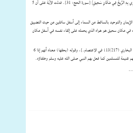
5 ـ حصول السمو والرفعة لأهل لا إله إلا الله في الدنيا والآخرة – كما قال تعالى‏:‏ ‏{‏حُنَفَاء لِلَّهِ غَيْرَ مُشْرِكِينَ بِهِ وَمَن يُشْرِكْ بِاللَّهِ فَكَأَنَّمَا خَرَّ مِنَ السَّمَاءِ فَتَخْطَفُهُ الطَّيْرُ أَوْ تَهْوِي بِهِ الرِّيحُ فِي مَكَانٍ سَحِيقٍ‏}‏ ‏[‏سورة الحج‏:‏ 31‏]‏‏.‏ فدلت الآية على أن
 الإيمان والتوحيد بالساقط من السماء إلى أسفل سافلين من حيث التضييق
ي به في مكان سحيق هو هواه الذي يحمله على إلقاء نفسه في أسفل مكان
6 ـ عصمة الدم والمال والعرض، لقوله صلى الله عليه وسلم‏:‏ ‏(‏أمرت أن أقاتل الناس حتى يقولوا لا إله إلا الله فإذا قالوها عصموا مني دماءهم وأموالهم إلا بحقها‏)‏‏[‏ رواه البخاري ‏(‏13/217‏)‏ في الاعتصام‏.‏‏]‏، وقوله ‏(‏بحقها‏)‏ معناه أنهم إذا