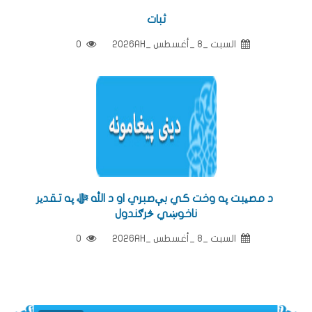
ثبات
السبت _8 _أغسطس _2026AH
0
د مصیبت په وخت كي بې‌صبري او د الله ﷻ په تقدیر
ناخوښي څرګندول
السبت _8 _أغسطس _2026AH
0