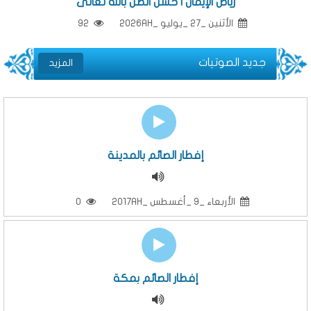
رياض الإيمان | حسن الظن بالله تعالى
الأثنين _27 _يوليو _2026AH
92
جديد الصوتيات
المزيد
إفطار الصائم بالمدينة
الأربعاء _9 _أغسطس _2017AH
0
إفطار الصائم بمكة