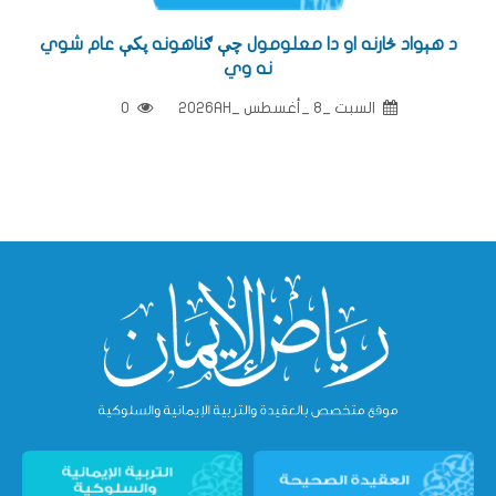
د هېواد څارنه او دا معلومول چې ګناهونه پکې عام شوي
نه وي
السبت _8 _أغسطس _2026AH
0