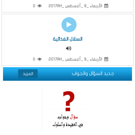
الأربعاء _9 _أغسطس _2017AH
0
السلال الغذائية
الأربعاء _9 _أغسطس _2017AH
0
جديد السؤال والجواب
المزيد