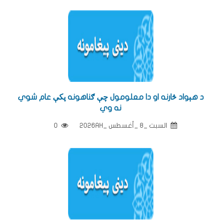
د هېواد څارنه او دا معلومول چې ګناهونه پکې عام شوي
نه وي
السبت _8 _أغسطس _2026AH
0