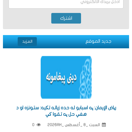
اشترك
جديد الموقع
المزيد
ریاض الإيمان: په اسبابو له حده زياته تکيه: ستونزه او د
هغې حل په تقوا کې
السبت _8 _أغسطس _2026AH
0