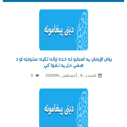
ریاض الإيمان: په اسبابو له حده زياته تکيه: ستونزه او د
هغې حل په تقوا کې
السبت _8 _أغسطس _2026AH
0