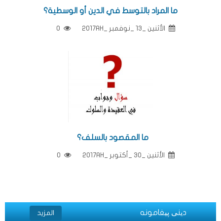
ما المراد بالتوسط في الدين أو الوسطية؟
الأثنين _13 _نوفمبر _2017AH
0
ما المقصود بالسلف؟
الأثنين _30 _أكتوبر _2017AH
0
دینی پیغامونه
المزيد