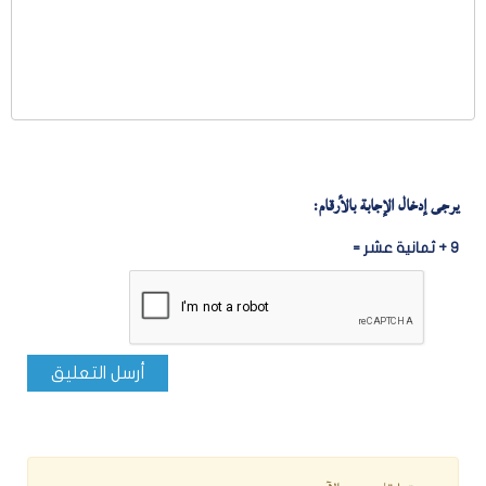
يرجى إدخال الإجابة بالأرقام:
9 + ثمانية عشر =
أرسل التعليق