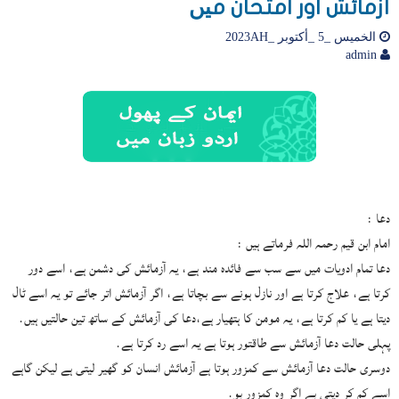
آزمائش اور امتحان میں
الخميس _5 _أكتوبر _2023AH
admin
دعا :
امام ابن قیم رحمہ اللہ فرماتے ہیں :
دعا تمام ادویات میں سے سب سے فائدہ مند ہے، یہ آزمائش کی دشمن ہے، اسے دور
کرتا ہے، علاج کرتا ہے اور نازل ہونے سے بچاتا ہے، اگر آزمائش اتر جائے تو یہ اسے ٹال
دیتا ہے یا کم کرتا ہے، یہ مومن کا ہتھیار ہے،دعا کی آزمائش کے ساتھ تین حالتیں ہیں.
پہلی حالت دعا آزمائش سے طاقتور ہوتا ہے یہ اسے رد کرتا ہے.
دوسری حالت دعا آزمائش سے کمزور ہوتا ہے آزمائش انسان کو گھیر لیتی ہے لیکن گاہے
اسے کم کر دیتی ہے اگر وہ کمزور ہو.