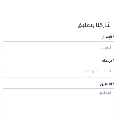
شاركنا بتعليق
*
الإسـم
*
بريـدك
*
التعليق