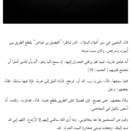
قال الذهبي في سير أعلام النبلاء: كان شاطرا “الفضيل بن عياض” يقطع الطريق بين
أبيورد وسرخس، وكان سبب توبته
أنه عشق جارية، فبينا هو يرتقي الجدران إليها، إذ سمع تاليا يتلو: ألم يأن للذين آمنوا أن
تخشع قلوبهم { الحديد: 16}
فلما سمعها، قال: بلى يا رب، قد آن، فرجع، فآواه الليل إلى خربة، فإذا فيها سابلة، فقال
بعضهم: نرحل،
وقال بعضهم: حتى نصبح، فإن فضيلا على الطريق يقطع علينا، قال: ففكرت، وقلت: أنا
أسعى بالليل في المعاصي،
وقوم من المسلمين ها هنا يخافوني، وما أرى الله ساقني إليهم إلا لأرتدع، اللهم إني قد
تبت إليك، وجعلت توبتي مجاورة البيت الحرام. اهـ.