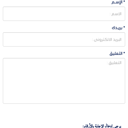
*
الإسـم
*
بريـدك
*
التعليق
يرجى إدخال الإجابة بالأرقام: