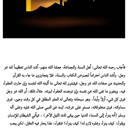
فأجاب رحمه الله تعالى: أهل السنة والجماعة- جعلنا الله منهم- أشد الناس تعظيماً لله عز
وجل، وأشد الناس احتراماً لنصوص الكتاب والسنة، فلا يتجاوزون ما جاء به القرآن
والحديث من صفات الله عز وجل، فيثبتون لله تعالى ما أثبته الله لنفسه وإن حارت العقول
فيه، وينفون ما نفى الله عن نفسه وإن توهمت العقول ثبوته. مثال ذلك: أن الله عز وجل
فوق كل شيء أزلاً وأبداً، وهو سبحانه وتعالى له العلو المطلق في كل وقت وحين، فوق
سماواته، فوق مخلوقاته، مستوٍ على عرشه، ثبت عن النبي صلى الله عليه وعلى آله
وسلم (أنه ينزل إلى السماء الدنيا حين يبقى ثلث الليل الآخر) ، فيأتي الشيطان للإنسان
ويقول: كيف ينزل وعلوه لازم له؟ كيف ينزل؟ فنقول: هذا يحار فيه العقل، لكن يجب