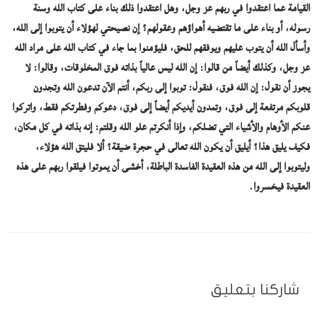
القيامة عما اعتقدوا في ربهم عز وجل، وهل اعتقدوا ذلك بناء على كتاب الله وسنة
رسوله، أو بناء على ما تقتضيه أهواؤهم وعقولهم؟ إن نصيحتي لهؤلاء أن يتوبوا إلى الله،
وأسأل الله أن يتوب عليهم ويوفقهم للحق، فليؤمنوا بما جاء في كتاب الله على مراد الله
عز وجل، وكذلك أيضاً من قالوا: إن الله ليس عالياً بذاته فوق المخلوقات، وقالوا: لا
يجوز أن نقول: إن الله فوق، فنقول: توبوا إلى ربكم، أنتم الآن تدعون الله وتجدون
قلوبكم مرتفعة إلى فوق، وتمدون أيديكم أيضاً إلى فوق، دعوكم وفطرتكم فقط، واتركوا
عنكم الأوهام والأشياء التي تضلكم، وإذا أنكرتم علو الله وقلتم: إنه بذاته في كل مكان،
فكيف يليق هذا؟ أيليق أن يكون الله تعالى في حجرة ضيقة؟ ألا فليتق الله هؤلاء،
وليتوبوا إلى الله من هذه العقيدة الفاسدة الباطلة، أخشى أن يموتوا فيلقوا ربهم على هذه
العقيدة فيخسروا.
شاركنا بتعليق