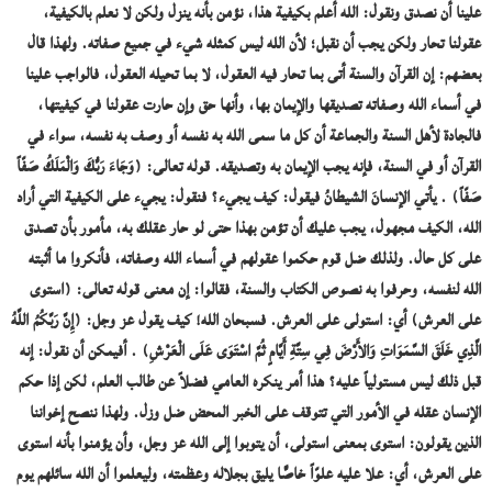
علينا أن نصدق ونقول: الله أعلم بكيفية هذا، نؤمن بأنه ينزل ولكن لا نعلم بالكيفية،
عقولنا تحار ولكن يجب أن نقبل؛ لأن الله ليس كمثله شيء في جميع صفاته. ولهذا قال
بعضهم: إن القرآن والسنة أتى بما تحار فيه العقول، لا بما تحيله العقول، فالواجب علينا
في أسماء الله وصفاته تصديقها والإيمان بها، وأنها حق وإن حارت عقولنا في كيفيتها،
فالجادة لأهل السنة والجماعة أن كل ما سمى الله به نفسه أو وصف به نفسه، سواء في
القرآن أو في السنة، فإنه يجب الإيمان به وتصديقه. قوله تعالى: (وَجَاءَ رَبُّكَ وَالْمَلَكُ صَفّاً
صَفّاً) . يأتي الإنسانَ الشيطانُ فيقول: كيف يجيء؟ فنقول: يجيء على الكيفية التي أراد
الله، الكيف مجهول، يجب عليك أن تؤمن بهذا حتى لو حار عقلك به، مأمور بأن تصدق
على كل حال. ولذلك ضل قوم حكموا عقولهم في أسماء الله وصفاته، فأنكروا ما أثبته
الله لنفسه، وحرفوا به نصوص الكتاب والسنة، فقالوا: إن معنى قوله تعالى: (استوى
على العرش) أي: استولى على العرش. فسبحان الله! كيف يقول عز وجل: (إِنَّ رَبَّكُمُ اللَّهُ
الَّذِي خَلَقَ السَّمَوَاتِ وَالأَرْضَ فِي سِتَّةِ أَيَّامٍ ثُمَّ اسْتَوَى عَلَى الْعَرْشِ) . أفيمكن أن نقول: إنه
قبل ذلك ليس مستولياً عليه؟ هذا أمر ينكره العامي فضلاً عن طالب العلم، لكن إذا حكم
الإنسان عقله في الأمور التي تتوقف على الخبر المحض ضل وزل. ولهذا ننصح إخواننا
الذين يقولون: استوى بمعنى استولى، أن يتوبوا إلى الله عز وجل، وأن يؤمنوا بأنه استوى
على العرش، أي: علا عليه علوّاً خاصًّا يليق بجلاله وعظمته، وليعلموا أن الله سائلهم يوم