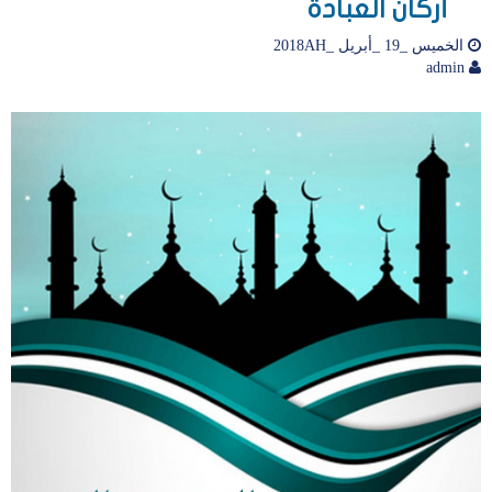
أركان العبادة
الخميس _19 _أبريل _2018AH
admin