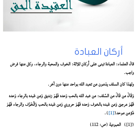
أركان العبادة
قال العلماء: العبادة تبنى على أركان ثلاثة: الخوف والمحبة والرجاء، وكل منها فرض
واجب.
ولهذا كان السلف يذمون من تعبد الله بواحد منها دون آخر.
وَقَالَ من قَالَ من السّلف: من عبد الله بالحب وَحده فَهُوَ زنديق وَمن عَبده بالرجاء وَحده
فَهُوَ مرجئ وَمن عَبده بالخوف وَحده فَهُوَ حروري وَمن عَبده بالحب وَالْخَوْف والرجاء فَهُوَ
مُؤمن موحد
(
[1]
)
.
([1])
العبودية (ص: 112)