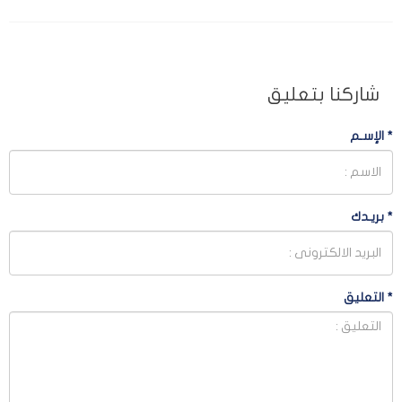
شاركنا بتعليق
*
الإسـم
*
بريـدك
*
التعليق