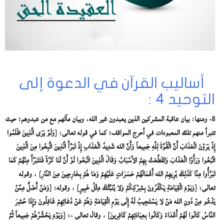
أساليب القرآن في الدعوة إلى
التوحيد 4 :
8- ومنها: بيان عاقبة المشركين الذين يعبدون غير الله، وبيان مآلهم مع من عبدوهم؛ حيث
تتبرأ منهم تلك المعبودات في أحرج المواقف؛ كما في قوله تعالى: {وَلَوْ يَرَى الَّذِينَ ظَلَمُوا
إِذْ يَرَوْنَ الْعَذَابَ أَنَّ الْقُوَّةَ لِلَّهِ جَمِيعاً وَأَنَّ الله شَدِيدُ الْعَذَابِ إِذْ تَبَرَّأَ الَّذِينَ اتُّبِعُوا مِنَ الَّذِينَ
اتَّبَعُوا وَرَأَوُا الْعَذَابَ وَتَقَطَّعَتْ بِهِمُ الأسْبَابُ وَقَالَ الَّذِينَ اتَّبَعُوا لَوْ أَنَّ لَنَا كَرَّةً فَنَتَبَرَّأَ مِنْهُمْ كَمَا
تَبَرَّأُوا مِنَّا كَذَلِكَ يُرِيهِمُ الله أَعْمَالَهُمْ حَسَرَاتٍ عَلَيْهِمْ وَمَا هُمْ بِخَارِجِينَ مِنَ النَّارِ} ، وقوله
تعالى: {وَيَوْمَ الْقِيَامَةِ يَكْفُرُونَ بِشِرْكِكُمْ وَلا يُنَبِّئُكَ مِثْلُ خَبِيرٍ} ، وقوله: {وَمَنْ أَضَلُّ مِمَّنْ
يَدْعُو مِنْ دُونِ الله مَنْ لا يَسْتَجِيبُ لَهُ إِلَى يَوْمِ الْقِيَامَةِ وَهُمْ عَنْ دُعَائِهِمْ غَافِلُونَ وَإِذَا حُشِرَ
النَّاسُ كَانُوا لَهُمْ أَعْدَاءً وَكَانُوا بِعِبَادَتِهِمْ كَافِرِينَ} ، وقال تعالى -: {وَيَوْمَ يَحْشُرُهُمْ جَمِيعاً ثُمَّ