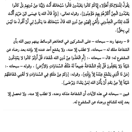
يَقُولُ لِلْمَلائِكَةِ أَهَؤُلاءِ إِيَّاكُمْ كَانُوا يَعْبُدُونَ قَالُوا سُبْحَانَكَ أَنْتَ وَلِيُّنَا مِنْ دُونِهِمْ بَلْ كَانُوا
يَعْبُدُونَ الْجِنَّ أَكْثَرُهُمْ بِهِمْ مُؤْمِنُونَ}، وقوله تعالى: {وَإِذْ قَالَ الله يَا عِيسَى ابْنَ مَرْيَمَ أَأَنْتَ
قُلْتَ لِلنَّاسِ اتَّخِذُونِي وَأُمِّيَ إِلَهَيْنِ مِنْ دُونِ الله قَالَ سُبْحَانَكَ مَا يَكُونُ لِي أَنْ أَقُولَ مَا لَيْسَ
لِي بِحَقٍّ}.
9 – ومنها رده – سبحانه – على المشركين في اتخاذهم الوسائط بينهم وبين الله بأن
الشفاعة ملك له – سبحانه، لا تطلب إلا منه، ولا يشفع أحد عنده إلا بإذنه بعد رضاه عن
المشفوع له؛ قال – سبحانه -: {أَمِ اتَّخَذُوا مِنْ دُونِ الله شُفَعَاءَ قُلْ أَوَلَوْ كَانُوا لا يَمْلِكُونَ
شَيْئاً وَلا يَعْقِلُونَ قُلْ لِلَّهِ الشَّفَاعَةُ جَمِيعاً لَهُ مُلْكُ السَّمَاوَاتِ وَالأرْضِ} ، وقوله – سبحانه -:
{مَنْ ذَا الَّذِي يَشْفَعُ عِنْدَهُ إلاّ بِإِذْنِهِ}، وقوله: {وَكَمْ مِنْ مَلَكٍ فِي السَّمَاوَاتِ لا تُغْنِي شَفَاعَتُهُمْ
شَيْئاً إلاّ مِنْ بَعْدِ أَنْ يَأْذَنَ الله لِمَنْ يَشَاءُ وَيَرْضَى}.
فبين – سبحانه في هذه الآيات أن الشفاعة ملكه وحده، لا تطلب إلا منه، ولا تحصل إلا
بعد إذنه للشافع ورضاه عن المشفوع له.