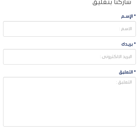
شاركنا بتعليق
*
الإسـم
*
بريـدك
*
التعليق