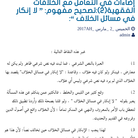
إضاءات في التعامل مع الخلافات
الفقهية(2):تصحيح مفهوم: ” لا إنكار
في مسائل الخلاف “:
الخميس _2 _مارس _2017AH
admin
عبر هذه النقاط التالية :
1) العبرة بالنص الشرعي ، فما ثبت فيه نص شرعي ظاهر ولم يكن له
معارض ، فينكر ولو كان فيه خلاف ، وقاعدة : "لا إنكار في مسائل الخلاف" يقصد بها
الخلاف الذي لم يرد فيه نص شرعي وليس أي خلاف.
2) وقع كثير من اللبس والخلط ، فالكثير ممن يتكلم عن هذه المسألة
يعبر بقوله " لا إنكار في مسائل الخلاف " ، ولو قلنا بصحة ذلك وأردنا تطبيق ذلك
لتعطل باب الأمر بالمعروف والنهي عن المنكر تماماً ؛ لأن الخلاف واقع في أصول الدين
وفروعه في القديم والحديث.
3) لهذا يجب : الإنكار في مسائل الخلاف حين تخالف نصاً؛ لأن هذا هو