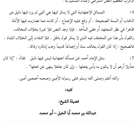
الأقرب لتعظيم النص الشرعي وكمال التسليم به .
4) المسائل الاجتهادية التي لا ينكر فيها هي التي لم يرد فيها دليل من
الكتاب أو السنة الصحيحة ، أو وقع عليه الإجماع ، أو كانت مما تضاربت فيها الأدلة
ظاهرا في نظر المجتهد أو خفي المأخذ ، فإذا وجد النص فلا عبرة بخلاف المخالف،
والقول بأن هذا من المختلف فيه الذي لا ينكر قول باطل ، فلا التفات إلى الخلاف الشاذ ،
فالصحيح : إذا كان القول يخالف سنة أو إجماعاً قديماً وجب إنكاره وفاقا.
5) سئل الإمام أحمد عن مسألة اجتهادية ليس فيها دليل فقال : "إذا كان
متأولا أرجو أن لا يكون به بأس يفعلها ، وإن كان جاهلا ينهى عن فعلها" .
والله أعلم وصلى الله وسلم على رسوله الأمين وصحبه أجمعين آمين.
كتبه:
فضيلة الشيخ:
عبدالله بن محمد أبا الخيل – أبو محمد