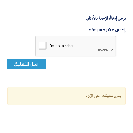
يرجى إدخال الإجابة بالأرقام:
إحدى عشر + سبعة =
أرسل التعليق
بدون تعليقات حتى الآن.