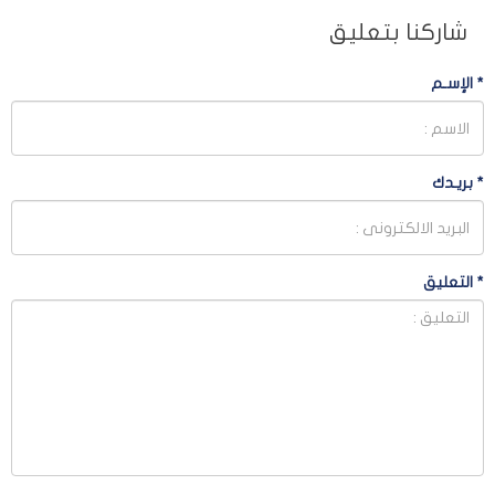
شاركنا بتعليق
*
الإسـم
*
بريـدك
*
التعليق