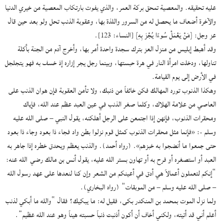
عليه تحقيقه. والمعصية تمحق بركة العمر، والذي يفوت بارتكاب المعصية من خيري الدنيا
والآخرة أضعاف ما يحصل له من السرور واللذة بها، وعقوبة الذنب تحل ولو بعد حين قال
عز وجل: {مَنْ يَعْمَلْ سُوءًا يُجْزَ بِهِ} [النساء: 123].
وقد أهبط إبليس من منزل العز بترك سجدة واحدة أمر بها، وأخرج آدم من الجنة بأكلة
تناولها، ودخلت امرأة النار في هرة حبستها، وبينما رجل يجر إزاره إذ خسف به فهو يتجلجل
في الأرض إلى يوم القيامة.
وهكذا الذنوب تورد المهالك فكن خائفاً من ذنبك، ولا تأمن العقوبة فإن هوان الذنب على
العاصي من علامة الهلاك، وكلما صغر الذنب في عين العبد عظم عند الله، فإياك
ومحقرات الذنوب، فإنهن إذا اجتمعن على الرجل أهلكنه، يقول النبي – صلى الله عليه
وسلم -: «فإنما مثل محقرات الذنوب كمثل قوم نزلوا بطن واد فجاء ذا بعود وجاء ذا بعود
حتى جمعوا ما أنضجوا به خبزهم». (رواه أحمد). والذنب يعظم ويحدق خطره إذا جاهر به
العبد أو استصغره أو فرح به أو تهاون بستر الله عليه، يقول أنس بن مالك رضي الله عنه:
“إنكم لتعملون أعمالاً هي أدق في أعينكم من الشعر وإن كنا لنعدها على عهد رسول الله
– صلى الله عليه وسلم – من الموبقات” (رواه البخاري).
ولما نزل الموت بمحمد بن المنكدر بكى، فقيل له: ما يبكيك؟ فقال “والله ما أبكي لذنب
أعلم أني قد أتيته، ولكني أخاف أن أكون أذنبت ذنباً حسبته هيناً وهو عند الله عظيم”.