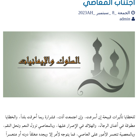
اجتناب المعاصي
الجمعة _8 _سبتمبر _2023AH
admin
للخطايا تأثيرات قبيحة إن أسرعت، وإن اجتمعت آذت، فشرارة ربما أحرقت بلداً، والخطايا
مطوقة في أعناق الرجال، والهلاك في الإصرار عليها، وبالمعاصي تزول النعم وتحل النقم،
وبالمعصية تتعسر الأمور على العاصي، فما يتوجه لأمر إلا ويجده مغلقاً دونه أو متعسراً