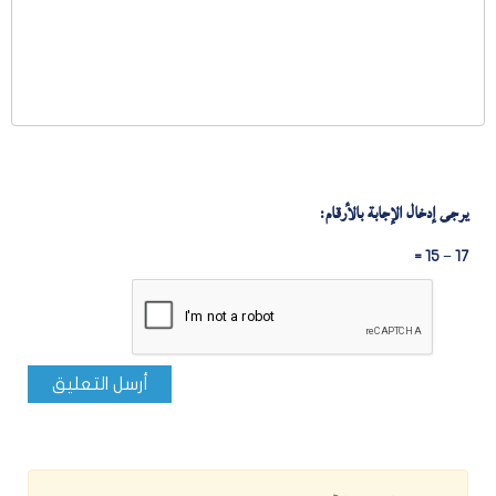
يرجى إدخال الإجابة بالأرقام:
17 − 15 =
أرسل التعليق