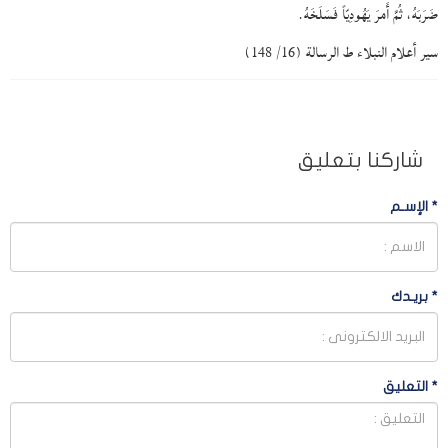
ضَرَبَهُ، ثُمَّ أَمرَ يَهُودِيّاً فَسَلَخَهُ.
سير أعلام النبلاء ط الرسالة (16/ 148)
شاركنا بتعليق
*
الإسـم
*
بريـدك
*
التعليق