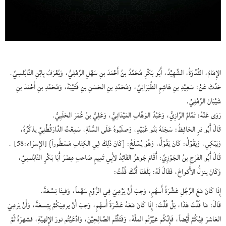
الإِمَامُ، القُدْوَةُ، الشَّهِيْدُ، أَبُو بَكْرٍ مُحَمَّدُ بنُ أَحْمَدَ بنِ سَهْلٍ الرَّمْلِيُّ، وَيُعْرَفُ بِابْنِ النَّابُلسِيِّ.
حَدَّثَ عَنْ: سَعِيْدِ بنِ هَاشِمٍ الطَّبَرَانِيِّ، وَمُحَمَّدِ بنِ الحَسَنِ بنِ قُتَيْبَةَ، وَمُحَمَّدِ بنِ أَحْمَدَ بنِ
شَيْبَانَ الرَّمْلِيِّ.
رَوَى عَنْهُ: تَمَّامٌ الرَّازِيُّ، وَعَبْدُ الوَهَّابِ المَيْدَانِيُّ، وَعَلِيُّ بنُ عُمَرَ الحَلَبِيُّ.
قَالَ أَبُو ذرٍ الحَافِظُ: سَجَنَهُ بَنُو عُبَيْدٍ، وَصلَبُوهُ عَلَى السُّنَّةِ، سَمِعْتُ الدَّارَقُطْنِيَّ يذكُرُهُ،
وَيَبْكِي، وَيَقُوْلُ: كَانَ يَقُوْلُ، وَهُوَ يُسْلَخُ: {كَانَ ذَلِكَ فِي الكِتَابِ مَسْطُوراً} [الإِسرَاء:58] .
قَالَ أَبُو الفَرَجِ بنُ الجَوْزِيِّ: أَقَامَ جَوهرُ القَائِدُ لأَبِي تَمِيمٍ صَاحبِ مِصْرَ أَبَا بَكْرٍ النَّابُلسِيَّ،
وَكَانَ ينزلُ الأَكواخَ، فَقَالَ لَهُ: بَلَغَنَا أَنَّكَ قُلْتُ:
إِذَا كَانَ مَعَ الرَّجُلِ عَشْرَةُ أَسهُمٍ، وَجبَ أَنْ يَرْمِيَ فِي الرُّوْمِ سَهْماً، وَفينَا تِسْعَةً.
قَالَ: مَا قُلْتُ هَذَا، بَلْ قُلْتُ: إِذَا كَانَ مَعَهُ عَشْرَةُ أَسهُمٍ، وَجبَ أَنْ يرمِيَكُمْ بِتِسعَةً، وَأَنْ يَرمِيَ
العَاشرَ فِيْكُمْ أَيْضاً، فَإِنَّكُم غيَّرْتُم الملَّةَ، وَقَتَلْتُم الصَّالِحِيْنَ، وَادَّعَيْتُم نورَ الإِلهيَّةِ، فشهرَهُ ثُمَّ