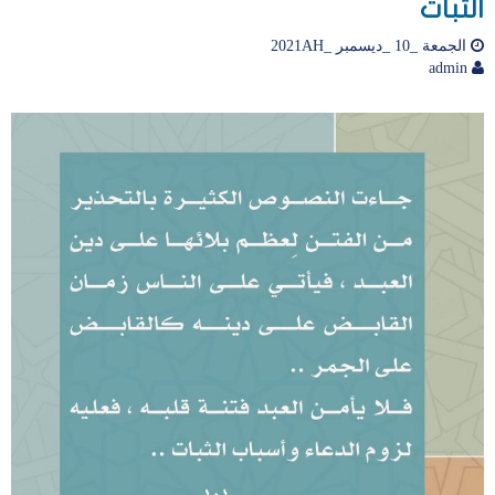
الثبات
الجمعة _10 _ديسمبر _2021AH
admin