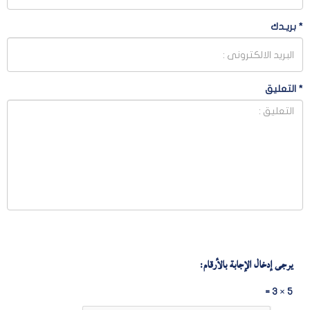
*
بريـدك
*
التعليق
يرجى إدخال الإجابة بالأرقام:
5 × 3 =