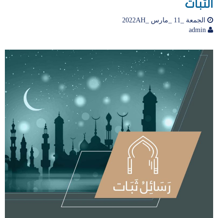
الثبات
الجمعة _11 _مارس _2022AH
admin