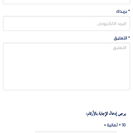
*
بريـدك
*
التعليق
يرجى إدخال الإجابة بالأرقام:
10 + ثمانية =