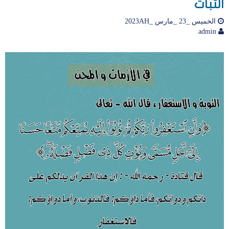
الثبات
الخميس _23 _مارس _2023AH
admin