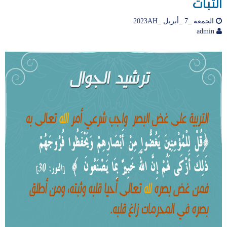
الثبات
الجمعة _7 _أبريل _2023AH
admin