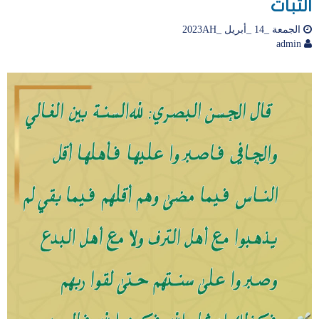
الثبات
الجمعة _14 _أبريل _2023AH
admin