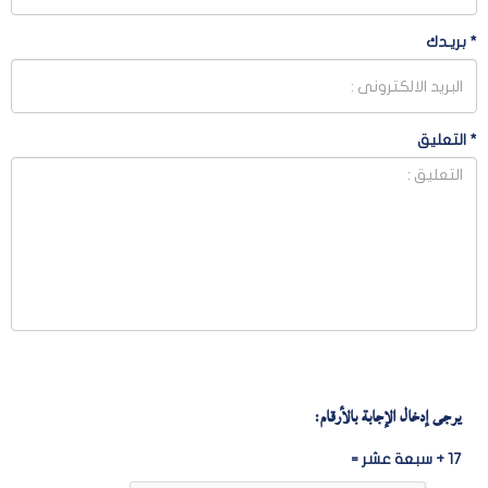
*
بريـدك
*
التعليق
يرجى إدخال الإجابة بالأرقام:
17 + سبعة عشر =