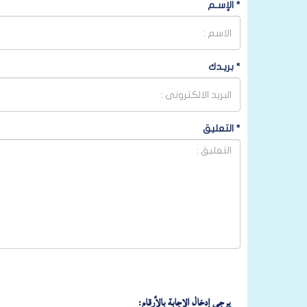
*
الإسـم
*
بريـدك
*
التعليق
يرجى إدخال الإجابة بالأرقام: