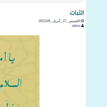
الثبات
الخميس _27 _أبريل _2023AH
admin