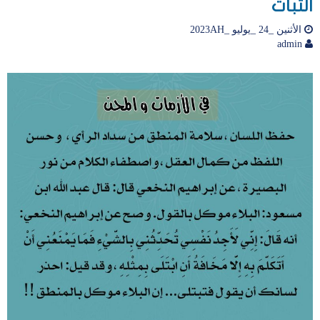
الثبات
الأثنين _24 _يوليو _2023AH
admin