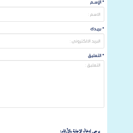
*
الإسـم
*
بريـدك
*
التعليق
يرجى إدخال الإجابة بالأرقام: