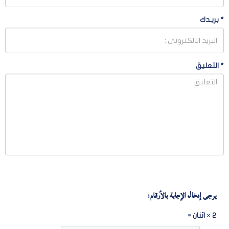
*
بريـدك
*
التعليق
يرجى إدخال الإجابة بالأرقام:
2 × اثنان =