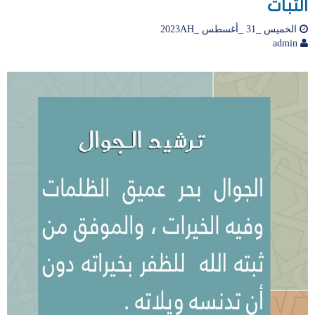
الثبات
الخميس _31 _أغسطس _2023AH
admin