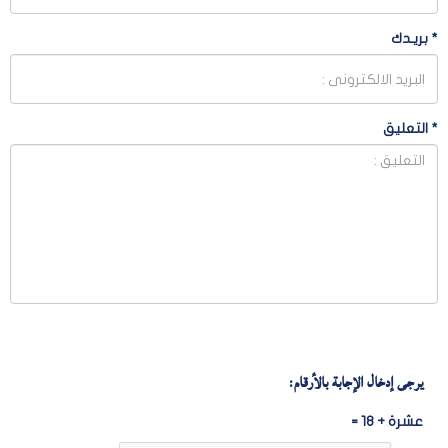
*
بريـدك
*
التعليق
يرجى إدخال الإجابة بالأرقام:
عشرة + 18 =