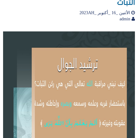
الثبات
الأثنين _16 _أكتوبر _2023AH
admin