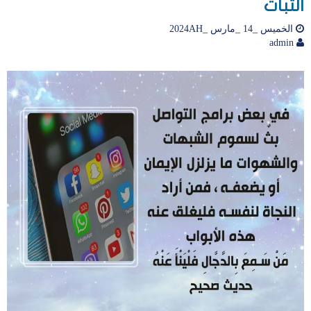
الثبات
الخميس _14 _مارس _2024AH
admin