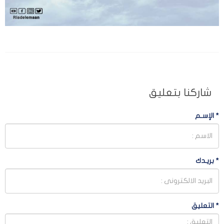
شاركنا بتعليق
*
الإسـم
*
بريـدك
*
التعليق