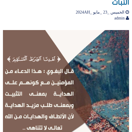
الثبات
الخميس _23 _مايو _2024AH
admin