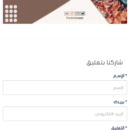
شاركنا بتعليق
*
الإسـم
*
بريـدك
*
التعليق