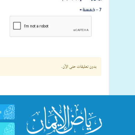
7 − خمسة =
بدون تعليقات حتى الآن.