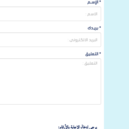
*
الإسـم
*
بريـدك
*
التعليق
يرجى إدخال الإجابة بالأرقام: