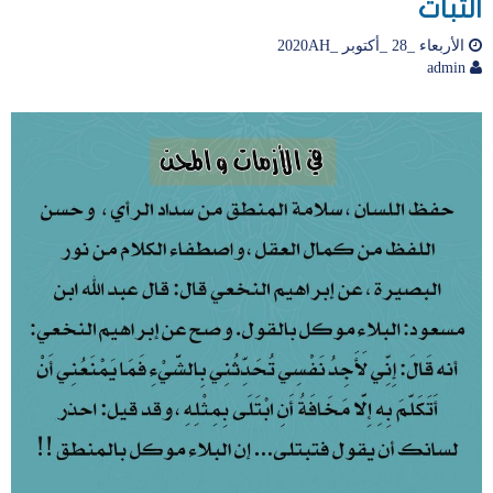
الثبات
الأربعاء _28 _أكتوبر _2020AH
admin