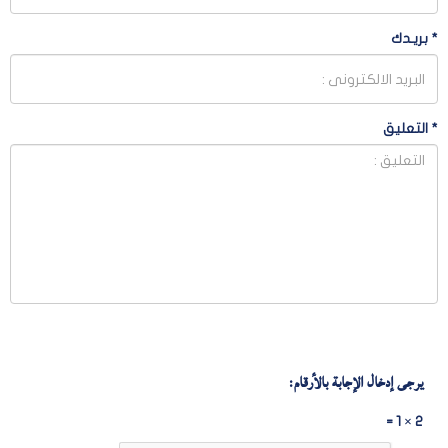
*
بريـدك
*
التعليق
يرجى إدخال الإجابة بالأرقام:
2 × 1 =