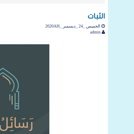
الثبات
الخميس _24 _ديسمبر _2020AH
admin