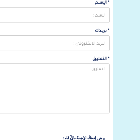
*
الإسـم
*
بريـدك
*
التعليق
يرجى إدخال الإجابة بالأرقام: