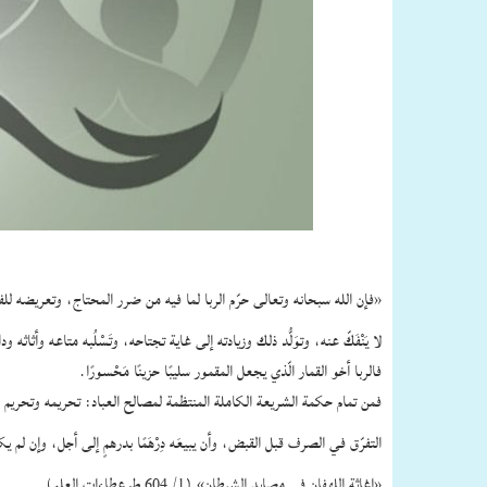
«فإن الله سبحانه وتعالى حرّم الربا لما فيه من ضرر المحتاج، وتعريضه للفقر 
لا يَنْفَكّ عنه، وتوَلُّد ذلك وزيادته إلى غاية تجتاحه، وتَسْلُبه متاعه وأثاثه 
فالربا أخو القمار الّذي يجعل المقمور سليبًا حزينًا مَحْسورًا.
فمن تمام حكمة الشريعة الكاملة المنتظمة لمصالح العباد: تحريمه وتحريم ال
التفرّق في الصرف قبل القبض، وأن يبيعَه دِرْهَمًا بدرهمٍ إلى أجل، وإن لم ي
«إغاثة اللهفان في مصايد الشيطان» (1/ 604 ط عطاءات العلم).