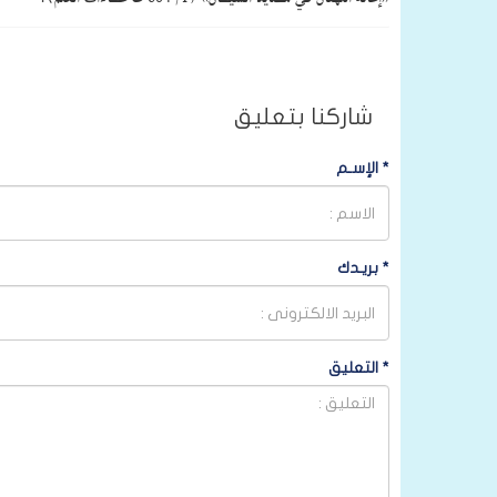
شاركنا بتعليق
*
الإسـم
*
بريـدك
*
التعليق