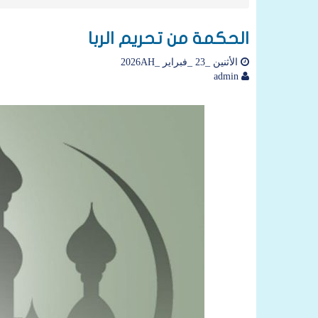
الحكمة من تحريم الربا
الأثنين _23 _فبراير _2026AH
admin