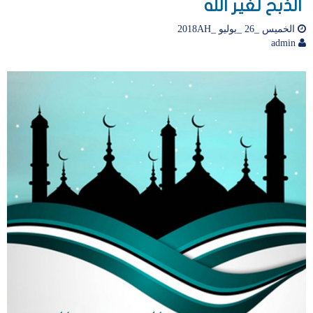
الذبح لغير الله
الخميس _26 _يوليو _2018AH
admin