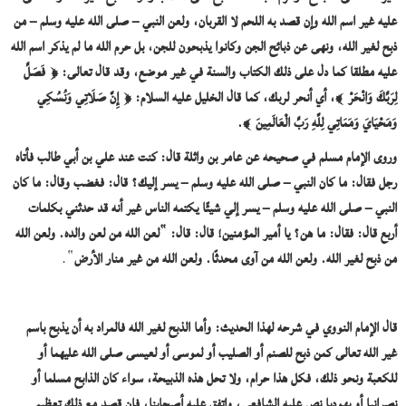
عليه غير اسم الله وإن قصد به اللحم لا القربان، ولعن النبي – صلى الله عليه وسلم – من
ذبح لغير الله، ونهى عن ذبائح الجن وكانوا يذبحون للجن، بل حرم الله ما لم يذكر اسم الله
عليه مطلقا كما دل على ذلك الكتاب والسنة في غير موضع، وقد قال تعالى
:
﴿
فَصَلِّ
لِرَبِّكَ وَانْحَرْ
﴾
، أي أنحر لربك، كما قال الخليل عليه السلام
:
﴿
إِنَّ صَلَاتِي وَنُسُكِي
وَمَحْيَايَ وَمَمَاتِي لِلَّهِ رَبِّ الْعَالَمِينَ
﴾.
وروى الإمام مسلم في صحيحه
عن عامر بن واثلة قال: كنت عند علي بن أبي طالب فأتاه
رجل فقال: ما كان النبي – صلى الله عليه وسلم – يسر إليك؟ قال: فغضب وقال: ما كان
النبي – صلى الله عليه وسلم – يسر إلي شيئًا يكتمه الناس غير أنه قد حدثني بكلمات
أربع قال: فقال: ما هن؟ يا أمير المؤمنين! قال: قال: “لعن الله من لعن والده. ولعن الله
من ذبح لغير الله. ولعن الله من آوى محدثًا. ولعن الله من غير منار الأرض
“.
قال الإمام النووي في شرحه لهذا الحديث: وأما الذبح لغير الله فالمراد به أن يذبح باسم
غير الله تعالى كمن ذبح للصنم أو الصليب أو لموسى أو لعيسى صلى الله عليهما أو
للكعبة ونحو ذلك، فكل هذا حرام، ولا تحل هذه الذبيحة، سواء كان الذابح مسلما أو
نصرانيا أو يهوديا نص عليه الشافعي، واتفق عليه أصحابنا، فإن قصد مع ذلك تعظيم