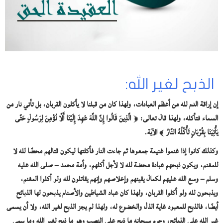
الذبح لغير الله:
إن إراقة الدم لله من أعظم العبادات، ولهذا كان من قبلنا لا يأكلون القربان، بل تأتي نار من
السماء فتأكله، ولهذا قال تعالى
:
﴿
الَّذِينَ قَالُوا إِنَّ اللَّهَ عَهِدَ إِلَيْنَا أَلَّا نُؤْمِنَ لِرَسُولٍ حَتَّى
يَأْتِيَنَا بِقُرْبَانٍ تَأْكُلُهُ النَّارُ
﴾
الآية.
وكذلك كانوا إذا غنموا غنيمة جمعوها ثم جاءت النار فأكلتها ليكون قتالهم محضًا لله لا
للمغنم، ويكون ذبحهم عبادة محضة لله لا لأجل أكلهم، وأمة محمد – صلى الله عليه
وسلم – وسع الله عليهم لكمال يقينهم وإخلاصهم وإنهم يقاتلون لله ولو أكلوا المغنم،
ويذبحون لله ولو أكلوا القربان، ولهذا كان عباد الشياطين والأصنام يذبحون لها الذبائح
أيضًا، فالذبح للمعبود غاية الذل والخضوع له، ولهذا لم يجز الذبح لغير الله، ولا أن يسمى
غير الله على الذبائح، وحرم سبحانه ما ذبح على النصب وهو ما ذبح لغير الله وما سمى