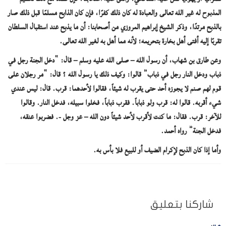
المذبوح له غير الله تعالى والعبادة له كان ذلك كفرًا، فإن كان الذابح مسلمًا قبل ذلك صار
بالذبح مرتدًا، وذكر الشيخ إبراهيم المروزي من أصحابنا: أن ما يذبح عند استقبال السلطان
تقربًا إليه أفتى أهل بخارة بتحريمه؛ لأنه مما أهل به لغير الله تعالى.
وعن طارق بن شهاب، أن رسول الله – صلى الله عليه وسلم – قال: “دخل الجنة رجل في
ذباب ودخل النار رجل في ذباب” قالوا: وكيف ذلك يا رسول الله ؟ قال: “مر رجلان على
قوم لهم صنم لا يجوزه أحد حتى يقرب له شيئاً، فقالوا لأحدهما: قرب. قال: ليس عندي
شيء أقربه. قالوا له: قرب ولو ذباباً. فقرب ذباباً، فخلوا سبيله، فدخل النار. وقالوا
للآخر: قرب. فقال: ما كنت لأقرب لأحد شيئاً دون الله – عز وجل -. فضربوا عنقه،
فدخل الجنة” رواه أحمد.
وأما إذا كان الذبح لإكرام الضيف أو للبيع فلا بأس به.
شاركنا بتعليق