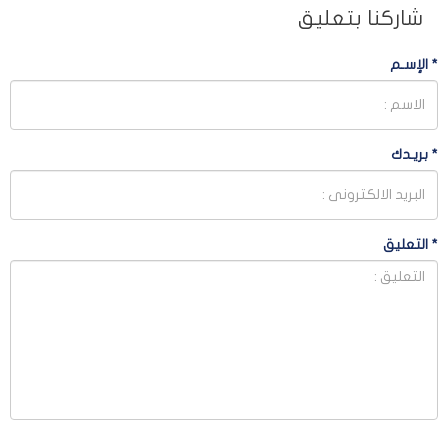
شاركنا بتعليق
*
الإسـم
*
بريـدك
*
التعليق