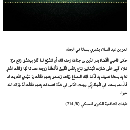
العز بن عبد السلام يشتري بستانا في الجنة:
حكى قَاضِي الْقُضَاة بدر الدّين بن جمَاعَة رَحمَه الله أَن الشَّيْخ لما كَانَ بِدِمَشْق وَقع مرّة
غلاء كَبِير حَتَّى صَارَت الْبَسَاتِين تبَاع بِالثّمن الْقَلِيل فَأَعْطَتْهُ زَوجته مصاغا لَهَا وَقَالَت اشْتَرِ
لنا بِهِ بستانا نصيف بِهِ فَأخذ ذَلِك المصاغ وَبَاعه وَتصدق بِثمنِهِ فَقَالَت يَا سَيِّدي اشْتريت لنا
قَالَ نعم بستانا فِي الْجنَّة إِنِّي وجدت النَّاس فِي شدَّة فتصدقت بِثمنِهِ فَقَالَت لَهُ جَزَاك الله
خيرا.
طبقات الشافعية الكبرى للسبكي (8/ 214)