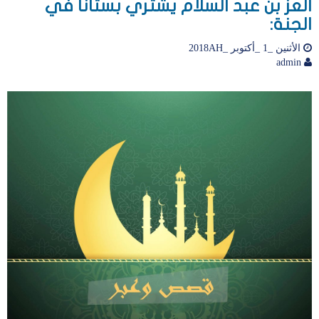
العز بن عبد السلام يشتري بستانا في
الجنة:
الأثنين _1 _أكتوبر _2018AH
admin