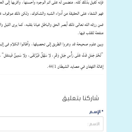
فإنه كفيل بذلك كله، متضمن له على أتم الوجوه وأحسنها، وأقربها إلى الع
فهو الشفاء على الحقيقة من أدواء الشبه والشكوك، ولكن ذلك موقوف عل
فمن رزقه الله تعالى ذلك أبصر الحق والباطل عيانا بقلبه، كما يرى الليل و
منفعة للقلب فيها.
وبين علوم صحيحة قد وعروا الطريق إلى تحصيلها، وأطالوا الكلام فى إثبا
“لَحْمُ جَمَلٍ غَثّ عَلَى رَأْسِ جَبَلٍ وَعْرٍ، لا سَهْلٌ فَيُرْتَقَى، ولا سَمِينٌ فَينتقل”.
إغاثة اللهفان في مصايد الشيطان 44/1.
شاركنا بتعليق
*
الإسـم