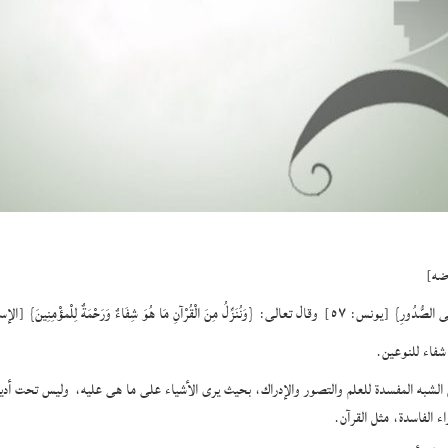
اضه]
ِفَاءٌ وَرَحْمَةٌ لِلْمؤْمِنِينَ} [الإسراء: ٨٢] .
شفاء للنوعين.
اض الشبه المفسدة للعلم والتصور والإدراك، بحيث يرى الأشياء على ما هى عليه، وليس تحت أدي
اء الفاسدة، مثل القرآن.