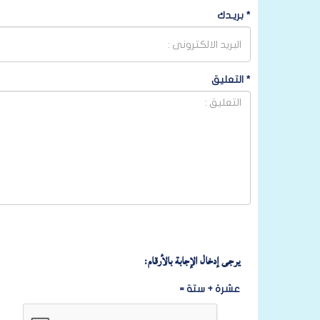
*
بريـدك
*
التعليق
يرجى إدخال الإجابة بالأرقام:
عشرة + ستة =