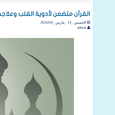
القرآن متضمن لأدوية القلب وعلاج
الخميس _14 _مارس _2024AH
admin