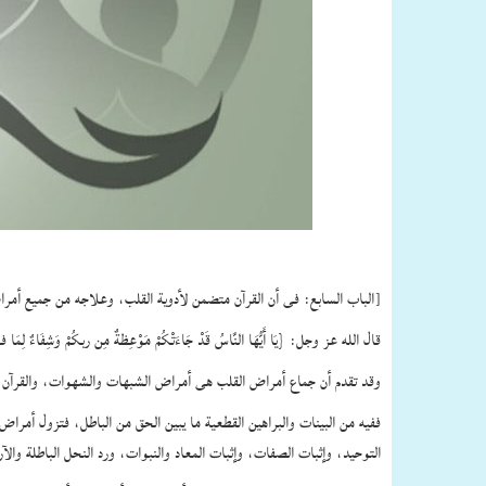
[الباب السابع: فى أن القرآن متضمن لأدوية القلب، وعلاجه من جميع أمر
قال الله عز وجل: {يَا أَيُّهَا النَّاسُ قَدْ جَاءَتْكُمْ مَوْعِظةٌ مِن ربكُمْ وَشِفَاءٌ لِمَا فى الصُّدُورِ} [يونس: ٥٧] وقال تعالى: {وَنُنَزِّلُ مِنَ الْقُرْآنِ مَا هُوَ ش
وقد تقدم أن جماع أمراض القلب هى أمراض الشبهات والشهوات، والقرآن 
ففيه من البينات والبراهين القطعية ما يبين الحق من الباطل، فتزول أمر
التوحيد، وإثبات الصفات، وإثبات المعاد والنبوات، ورد النحل الباطلة والآر