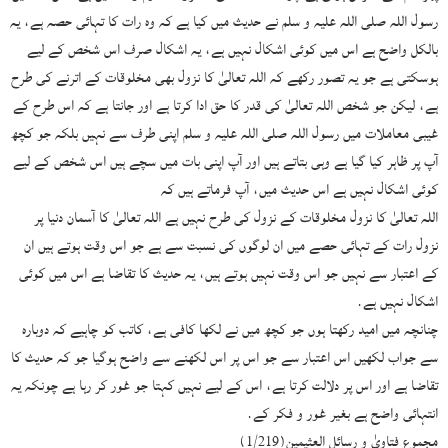
رسول اللہ صلی اللہ علیہ و سلم نے حدیث میں کیا ہے کہ وہ رات کا تہائی حصہ ہے، یہ
بالکل واضح ہے اس میں کوئی اشکال نہیں ہے، یہ اشکال صرف اس شخص کے لیے
ہوسکتی ہے جو یہ تصور رکھے کہ اللہ تعالیٰ کا نزول بھی مخلوقات کے اترنے کی طرح
ہے، لیکن جو شخص اللہ تعالیٰ کی قدر کا حق ادا کرتا ہے اور جانتا ہے کہ اس طرح کے
غیبی معاملات میں رسول اللہ صلی اللہ علیہ و سلم اپنی طرف سے نہیں بلکہ جو کچھ
آپ پر ظاہر کیا گیا ہے وہی بتاتے ہیں اور آپ اپنی بات میں سچے ہیں اس شخص کے لیے
کوئی اشکال نہیں ہے اس حدیث میں، آپ فرماتے ہیں کہ
اللہ تعالیٰ کا نزول مخلوقات کے نزول کی طرح نہیں ہے اللہ تعالیٰ کا آسمان دنیا پر
نزول رات کے تہائی حصے میں ان لوگوں کی نسبت سے ہے جو اس وقت ہوتے ہیں ان
کے اعتبار سے نہیں جو اس وقت نہیں ہوتے ہیں، یہ حدیث کا تقاضا ہے اس میں کوئی
اشکال نہیں ہے.
چنانچہ میں امید رکھتا ہوں جو کچھ میں نے لکھا کافی ہے، کاتب کو چاہیے کہ دوبارہ
سے جواب لکھیں اس اعتبار سے جو اس پر اس لکھنے سے واضح ہوگیا جو کہ حدیث کا
تقاضا ہے اور اس پر دلالت کرتا ہے، اس کے لیے نہیں کہتا جو غور کر رہا ہے چونکہ یہ
انتہائی واضح ہے بغیر غور و فکر کے.
مجموع فتاویٰ و رسائل العثیمین(1/219)