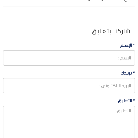
شاركنا بتعليق
*
الإسـم
*
بريـدك
*
التعليق