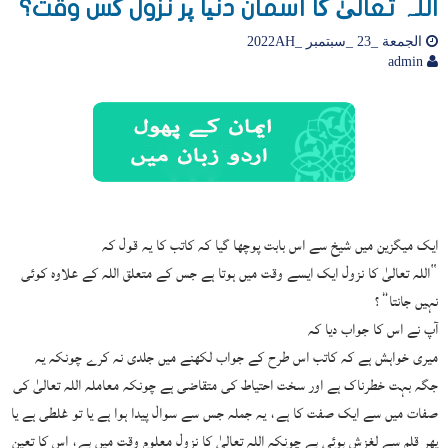
اللہ تعالیٰ کا آسمان دنیا پر نزول کس وقت؟
الجمعة _23 _سبتمبر _2022AH
admin
ایک میگزین میں شیخ سے اس بابت پوچھا گیا کہ کاتب کا یہ قول کہ
“اللہ تعالیٰ کا نزول ایک ایسے وقت میں ہوتا ہے جس کے متعلق اللہ کے علاوہ کوئی
نہیں جانتا”؟
آپ نے اس کا جواب دیا کہ
میری خواہش ہے کہ کاتب اس طرح کے جواب لکھنے میں جلدی نہ کرے چونکہ یہ
جگہ بہت خطرناک ہے اور سخت احتیاط کی متقاضی ہے چونکہ معاملہ اللہ تعالیٰ کی
صفات میں سے ایک صفت کا ہے، یہ جملہ جس سے سوال پیدا ہوا ہے یا تو غلطی ہے یا
پھر قلم سے لغزش ہوئی ہے چونکہ اللہ تعالیٰ کا نزول معلوم وقت میں ہے، اس کا تعین