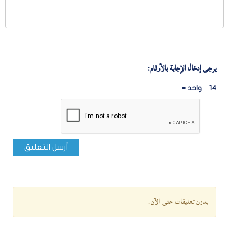
يرجى إدخال الإجابة بالأرقام:
14 − واحد =
أرسل التعليق
بدون تعليقات حتى الآن.