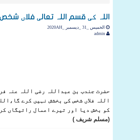
اللہ کی قسم اللہ تعالی فلاں شخص 
الخميس _31 _ديسمبر _2020AH
admin
حضرت جندب بن عبداللہ رضی اللہ عنہ فرم
اللہ فلاں شخص کی بخشش نہیں کرے گا،اللہ
کو بخش دیا اور تیرے اعمال رائیگاں کر 
(مسلم شریف )