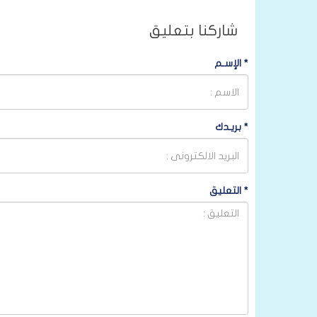
شاركنا بتعليق
*
الإسـم
*
بريـدك
*
التعليق