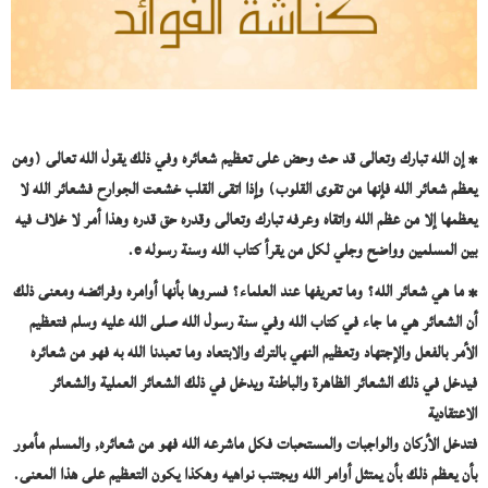
* إن الله تبارك وتعالى قد حث وحض على تعظيم شعائره وفي ذلك يقول الله تعالى (ومن
يعظم شعائر الله فإنها من تقوى القلوب) وإذا اتقى القلب خشعت الجوارح فشعائر الله لا
يعظمها إلا من عظم الله واتقاه وعرفه تبارك وتعالى وقدره حق قدره وهذا أمر لا خلاف فيه
بين المسلمين وواضح وجلي لكل من يقرأ كتاب الله وسنة رسوله
e
.
* ما هي شعائر الله؟ وما تعريفها عند العلماء؟ فسروها بأنها أوامره وفرائضه ومعنى ذلك
أن الشعائر هي ما جاء في كتاب الله وفي سنة رسول الله
صلى الله عليه وسلم
فتعظيم
الأمر بالفعل والإجتهاد وتعظيم النهي بالترك والابتعاد وما تعبدنا الله به فهو من شعائره
فيدخل في ذلك الشعائر الظاهرة والباطنة ويدخل في ذلك الشعائر العملية والشعائر
الاعتقادية
فتدخل الأركان والواجبات والمستحبات فكل ماشرعه الله فهو من شعائره, والمسلم مأمور
بأن يعظم ذلك بأن يمتثل أوامر الله ويجتنب نواهيه وهكذا يكون التعظيم على هذا المعنى.