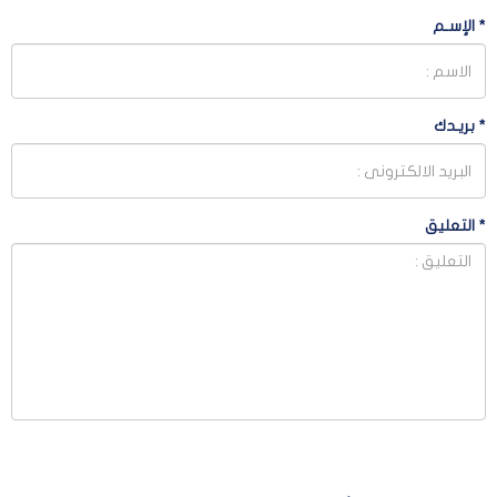
*
الإسـم
*
بريـدك
*
التعليق