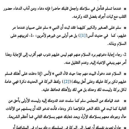
* عندما تسلم فتأمل في سلامك واجعل قلبك حاضرا فإنه دعاء ومن آداب الدعاء حضور
القلب مع ثبات أجرك بفضل الله وكرمه.
* سلم على الصغير والكبير كليهما فقد ثبت أن النبي
e
سلم على صبيان عندما مر
عليهم، كما في حديث أنس
(
[1]
)
بل هم أولى من غيرهم لأمرين: -1- لتربيتهم على
السلام وبذله.
2- رجاء إجابة دعوتهم برد السلام منهم فهم ليس عليهم ذنوب فهم أقرب إلى الإجابة وهذا
أمر مهم ينبغي الانتباه إليه, وعدم التقليل منه.
* السلام عند دخول البيت مهم جدا حيث قال النبي
e
لأنس (إذا دخلت على أهلك فسلم
عليهم تكن بركة عليك وعلى أهل بيتك)
(
[2]
)
ولفظ البركة في الحديث نكرة فهي عامة
لكل بركة وليست لك وحدك بل هي لك ولأهلك فحافظ عليه.
* عند قيامك من المجلس سلم كما سلمت عند قدومك إليه وليست الأولى بأحق من
الثانية كما ثبت في ذلك الخبر فكلاهما ذكر ودعاء فأنت تدعو الله أن يسلمهم من الآفات
حال وجودك معهم بسلامك الأول وبعد ذهابك عنهم بسلامك الثاني فما أعظم الشريعة.
* حاول تعويد نفسك أن تصل إلى البركة في تسليمك وردك سواء في المشافهة أو