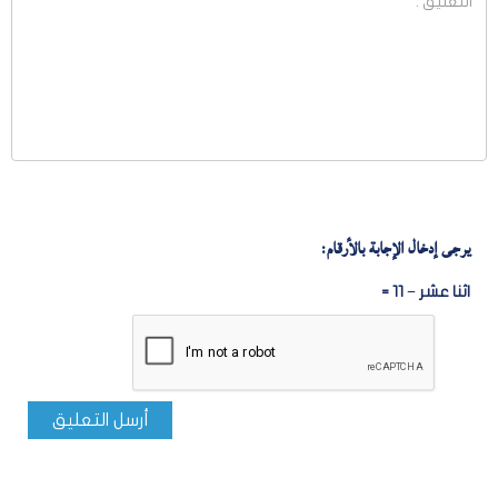
يرجى إدخال الإجابة بالأرقام:
اثنا عشر − 11 =
أرسل التعليق