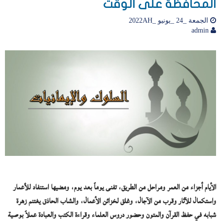
المحافظة على الوقت
الجمعة _24 _يونيو _2022AH
admin
الأيام أجزاء من العمر ومراحل من الطريق، تفنى يوماً بعد يوم، ومضيها استنفاد للأعمار
واستكمال للآثار وقرب من الآجال، وغلق لخزائن الأعمال، والشاب الحاذق يغتنم زهرة
شبابه في حفظ القرآن والمتون وحضور دروس العلماء وقراءة الكتب والعبادة عملاً بوصية