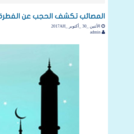
المصائب تكشف الحجب عن الفطرة
الأثنين _30 _أكتوبر _2017AH
admin