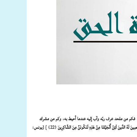
ة، فكم من ملحد عرف ربّه وآب إليه عندما أحيط به، وكم من مشرك
أخلص دينه لله لضرّ نزل به {حَتَّى إِذَا كُنْتُمْ فِي الْفُلْكِ وَجَرَيْنَ بِهِمْ بِرِيحٍ طَيِّبَةٍ وَفَرِحُوا بِهَا جَاءَتْهَا رِيحٌ عَاصِفٌ وَجَاءَهُمُ الْمَوْجُ مِنْ كُلِّ مَكَانٍ وَظَنُّوا أَنَّهُمْ أُحِيطَ بِهِمْ دَعَوُا اللَّهَ مُخْلِصِينَ لَهُ الدِّينَ لَئِنْ أَنْجَيْتَنَا مِنْ هَذِهِ لَنَكُونَنَّ مِنَ الشَّاكِرِينَ (22) } [يونس: