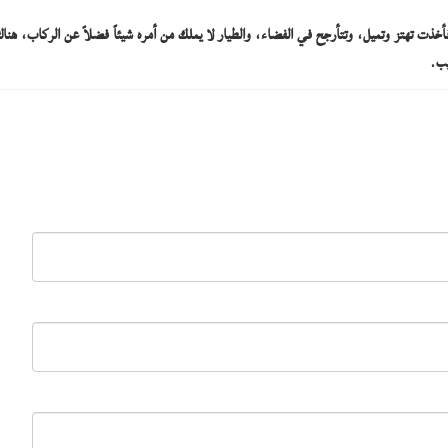
ذت تهتز وتميل، وتتأرجح في الفضاء، والطيار لا يملك من أمره شيئاً فضلاً عن الركاب، هناك
يب.