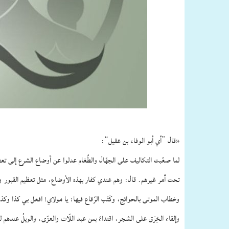
«قال “أي أبو الوفاء بن عقيل”:
لما صعُبت التكاليف على الجهّال والطَّغام عدلوا عن أوضاع الشرع إلى تع
تحت أمر غيرهم. قال: وهم عندي كفار بهذه الأوضاع، مثل تعظيم القبور وإكر
وخطاب الموتى بالحوائج، وكَتْب الرّقاع فيها: يا مولاي! افعل بي كذا وكذا، 
وإلقاء الخِرَق على الشجر، اقتداءً بمن عبد اللّات والعزّى، والويلُ عندهم لم