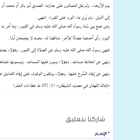
يوم الأربعاء، ولم يقل الحمالون على جنازته: الصديق أبو بكر أو محمد أو علي
إلى الذيل، ولم يُرِق ماء الورد على القبر». انتهى.
ومن جمع بين سُنة رسول الله صلى الله عليه وسلم في القبور، وما أمر به 
اليوم: رأى أحدهما مضادًّا للآخر، مناقضًا له، بحيث لا يجتمعان أبدًا.
فنهى رسول الله صلى الله عليه وسلم عن الصلاة إلى القبور، وهؤلاء يصل
ونهى عن اتخاذها مساجد، وهؤلاء يبنون عليها المساجد، ويسمونها مَشاهد؛
ونهى عن إيقاد السُّرج عليها، وهؤلاء يوقفون الوقوف على إيقاد القناديل ع
«إغاثة اللهفان في مصايد الشيطان» (1/ 352 ط عطاءات العلم)
شاركنا بتعليق
*
الإسـم