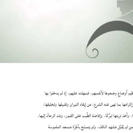
ظيم أوضاعٍ وضعوها لأنفسهم، فسهلت عليهم، إذ لم يدخلوا بها
امها بما نهى عنه الشرع، من إيقاد النيران وتقبيلها وتخليقها،
وأخذ تربتها تبرُّكًا، وإفاضة الطِّيب على القبور، وشد الرحال إليها،
ن لم يُقَبِّل مَشهد الكفّ، ولم يتمسّح بآجُرّة مسجد الملموسة