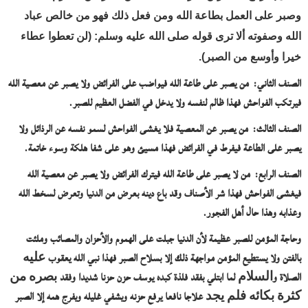
وصبر على العمل بطاعة الله ومن فعل ذلك فهو من خالص عباد
الله وصفوته ألا ترى قوله صلى الله عليه وسلم: (لن تعطوا عطاء
خيرا وأوسع من الصبر).
الصنف الثاني:
من يصبر على طاعة الله فيواضب على الفرائض ولا يصبر عن معصية الله
فيرتكب الفواحش فهذا ظالم لنفسه ولا يدخل في الفضل العظيم للصبر.
الصنف الثالث:
من يصبر عن المعصية فلا يغشى الفواحش لسمو نفسه عن الرذائل ولا
يصبر على الطاعة فيفرط في الفرائض فهذا مسيئ وهو على شفا هلكة وسوء خاتمة.
الصنف الرابع:
من لا يصبر على طاعة الله فيترك الفرائض ولا يصبر عن معصية الله
فيغشى الفواحش فهذا شر الأصناف وقد باع دينه بعرض من الدنيا وتعرض لسخط الله
وعذابه وهذا حال أهل الفجور.
وحاجة المؤمن للصبر عظيمة لأن الدنيا جبلت على الهموم والأحزان والمصائب وملئت
بالفتن ولا يستطيع المؤمن مواجهة ذلك إلا بسلاح الصبر فهذا نبي الله يعقوب ﻋﻠﻴﻪ
الصلاة وﺍﻟﺴﻼﻡ لما ابتلي بفقد فلذة كبده يوسف حزن حزنا شديدا وفقد ﺑﺼﺮﻩ ﻣﻦ
ﻛﺜﺮﺓ ﺑﻜﺎﺋﻪ ﻓﻠﻢ ﻳﺠﺪ علاجا نافعا يرفع حزنه ويشفي غليله ويفرج همه إلا الصبر