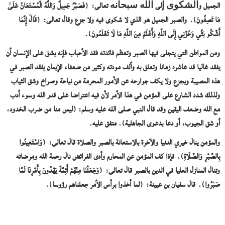
الجميل وﺍﻟﺸﻜﻮﻯ ﺇلى ﺍﻟﻠﻪ ﺳﺒﺤﺎﻧﻪ تعالى: (فَصَبْرٌ جَمِيلٌ وَاللَّهُ الْمُسْتَعَانُ عَلَىٰ
مَا تَصِفُونَ). والصبر الجميل هو الذي لا شكوى فيه ولا جزع وقال تعالى: (قَالَ إِنَّمَا
أَشْكُو بَثِّي وَحُزْنِي إِلَى اللَّهِ وَأَعْلَمُ مِنَ اللَّهِ مَا لَا تَعْلَمُونَ).
ومن المواطن التي يتجلى فيها الصبر وتعظم فائدته فقد الأحباب فإنه يشق على الإنسان أن
يفقد غاليا قد عاشره زمانا وتعلق به وألف مودته وكثير من ضعفاء الإيمان يفقد الصبر في
هذه المصيبة ويجزع ولا يكف جوارحه عن الأمور المحرمة من نياحة وصراخ وشق الثياب
ولذلك شدد الشارع على المؤمن في هذا الأمر لأن فيه اعتراضا على قدر الله وسوء أدب
مع الله وضعف اليقين وقد قال النبي صلى الله عليه وسلم: (ليس منا من ضرب الخدود،
أو شق الجيوب، أو دعا بدعوى الجاهلية). متفق عليه.
والمؤمن ينال خيري الدنيا والآخرة بالاستعانة بالصبر والصلاة قال تعالى:
(
وَاسْتَعِينُوا
بِالصَّبْرِ وَالصَّلَاةِ).
فإذا كف المؤمن عن المحارم وأدى الفرائض نال رحمة الله ومرضاته
وتنال المنازل العليا في الدين بالصبر قال تعالى:
(وَجَعَلْنَا مِنْهُمْ أَئِمَّةً يَهْدُونَ بِأَمْرِنَا لَمَّا
صَبَرُوا).
قال سفيان بن عيينة:
(لما أخذوا برأس الأمر جعلناهم رؤوسا).