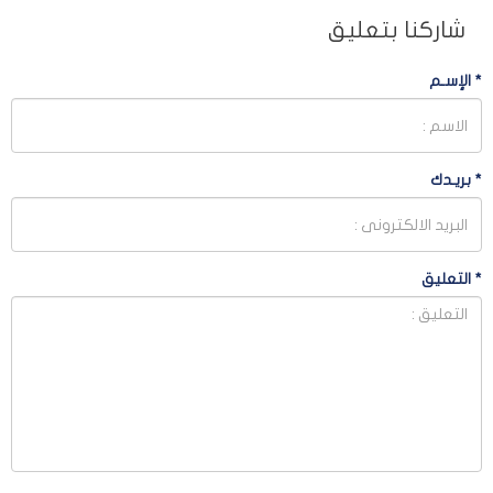
شاركنا بتعليق
*
الإسـم
*
بريـدك
*
التعليق