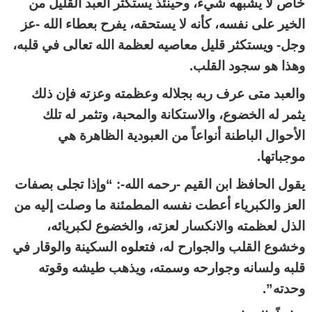
خاص لا يشبهه شيء، وحينئذ يستكثر العبد القليل من
الخير على نفسه، كأنه لا يستحقه، يفرح بعطاء الله -عز
وجل- ويستكثر قليل معاصيه لعظمة الله تعالى في قلبه،
وهذا هو سجود القلب.
والعبد متى عرف ربه بجلاله وعظمته وعزته فإن ذلك
يثمر له الخضوع، والاستكانة والمحبة، وتثمر له تلك
الأحوال الباطنة أنواعاً من العبودية الظاهرة هي
موجباتها.
يقول الحافظ ابن القيم -رحمه الله-: “وإذا تجلى بصفات
العز والكبرياء أعطت نفسه المطمئنة ما وصلت إليه من
الذل لعظمته والانكسار لعزته، والخضوع لكبريائه،
وخشوع القلب والجوارح له، فتعلوه السكينة والوقار في
قلبه ولسانه وجوارحه وسمته، ويذهب طيشه وقوته
وحدته”.