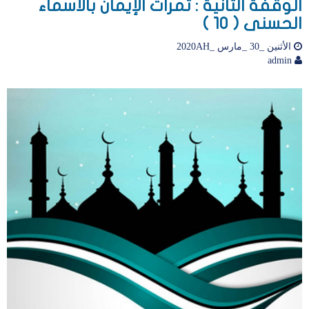
الوقفة الثانية : ثمرات الإيمان بالأسماء
الحسنى ( 10 )
الأثنين _30 _مارس _2020AH
admin